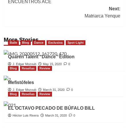
ENCUENTROS ACE
navigation
Next:
Matriarca Yenque
More Stories
Baile
Blog
Dance
Exclusiva
Spot-Light
Quaren’Talent “Dance” Edition
J. Edgar Mozoub
May 15, 2020
0
Blog
Reseñas
Review
Mefistófeles
J. Edgar Mozoub
March 31, 2020
0
Blog
Reseñas
Review
EL OCTAVO PECADO DE BÚFALO BILL
Héctor Luis Rivera
March 31, 2020
0