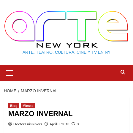
Skip
to
content
ARTE, TEATRO, CULTURA, CINE Y TV EN NY
Primary
Menu
HOME
MARZO INVERNAL
Blog
Minuto
MARZO INVERNAL
Héctor Luis Rivera
April 3, 2013
0