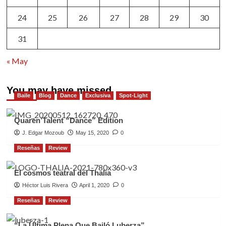
24
25
26
27
28
29
30
31
« May
You may have missed
Baile
Blog
Dance
Exclusiva
Spot-Light
Quaren’Talent “Dance” Edition
J. Edgar Mozoub
May 15, 2020
0
Reseñas
Review
El cosmos teatral del Thalia
Héctor Luis Rivera
April 1, 2020
0
Reseñas
Review
“La Última Plena Que Bailó Luberza”