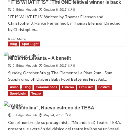
“IT IS WHAT IT IS” , The ONE festival winner is back
de
FOUR
Teatro
SHORT
J. Edgar Mozoub
October 6, 2017
0
Hispano
STORIES
"IT IS WHAT IT IS" Written by Thomas Ellenson and
OF
Christopher J. Hanke Performed by Thomas Ellenson Directed
LOVE
by Christopher...
AND
PREDATION
Read
Read More
more
Blog
Spot-Light
about
“IT
Mi Barrio Levanta – A benefit
IS
WHAT
J. Edgar Mozoub
October 6, 2017
0
IT
Sunday, October 8th @ The Clemente La Plaza 2pm - 5pm
IS”
Supply drop off Diapers Baby Food Batteries First Aid...
,
Aviso
Blog
Comunicados
Estreno
Exclusiva
Festival
The
Read
Read More
ONE
more
Spot-Light
Teatro
festival
about
winner
Mi
“Mirandolina”, Nuevo estreno de TEBA
is
Barrio
back
Levanta
J. Edgar Mozoub
May 24, 2017
0
–
Con el nombre de su protagonista, "Mirandolina", Teatro TEBA,
A
presenta, su versión del clásico del teatro italiano ya universal