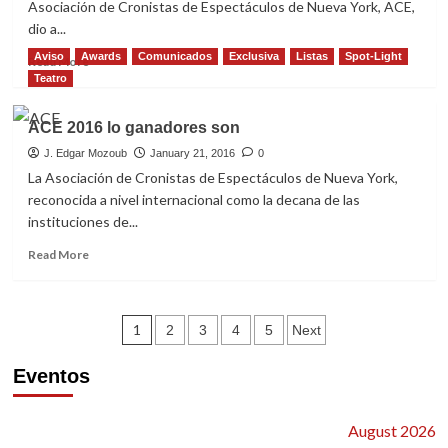
Asociación de Cronistas de Espectáculos de Nueva York, ACE,
dio a...
Aviso
Awards
Comunicados
Exclusiva
Listas
Spot-Light
Read
Read More
more
Teatro
about
ACE,
ACE 2016 lo ganadores son
la
esperada
J. Edgar Mozoub
January 21, 2016
0
lista
La Asociación de Cronistas de Espectáculos de Nueva York,
de
reconocida a nivel internacional como la decana de las
ganadores
instituciones de...
2017
(teatro)
Read
Read More
more
about
ACE
Posts
2016
1
2
3
4
5
Next
lo
pagination
ganadores
Eventos
son
August 2026