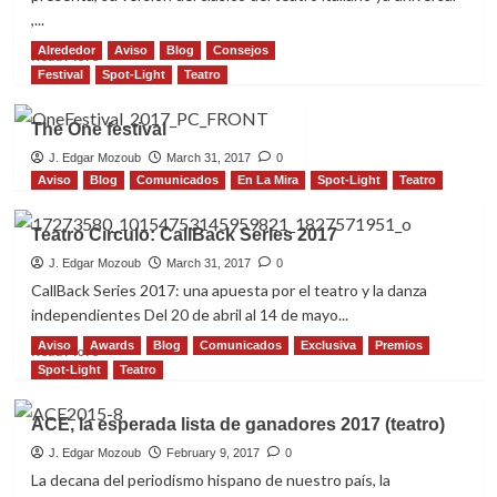
benefit
,...
Alrededor
Aviso
Blog
Consejos
Read
Read More
more
Festival
Spot-Light
Teatro
about
“Mirandolina”,
The One festival
Nuevo
estreno
J. Edgar Mozoub
March 31, 2017
0
de
Aviso
Blog
Comunicados
En La Mira
Spot-Light
Teatro
TEBA
Teatro Circulo: CallBack Series 2017
J. Edgar Mozoub
March 31, 2017
0
CallBack Series 2017: una apuesta por el teatro y la danza
independientes Del 20 de abril al 14 de mayo...
Aviso
Awards
Blog
Comunicados
Exclusiva
Premios
Read
Read More
more
Spot-Light
Teatro
about
Teatro
ACE, la esperada lista de ganadores 2017 (teatro)
Circulo:
CallBack
J. Edgar Mozoub
February 9, 2017
0
Series
La decana del periodismo hispano de nuestro país, la
2017