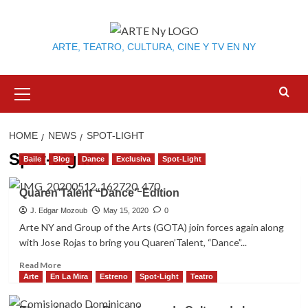
Skip
to
content
ARTE, TEATRO, CULTURA, CINE Y TV EN NY
Primary
Menu
HOME
NEWS
SPOT-LIGHT
Spot-Light
Baile
Blog
Dance
Exclusiva
Spot-Light
Quaren’Talent “Dance” Edition
J. Edgar Mozoub
May 15, 2020
0
Arte NY and Group of the Arts (GOTA) join forces again along
with Jose Rojas to bring you Quaren’Talent, “Dance”...
Read
Read More
more
Arte
En La Mira
Estreno
Spot-Light
Teatro
about
Quaren’Talent