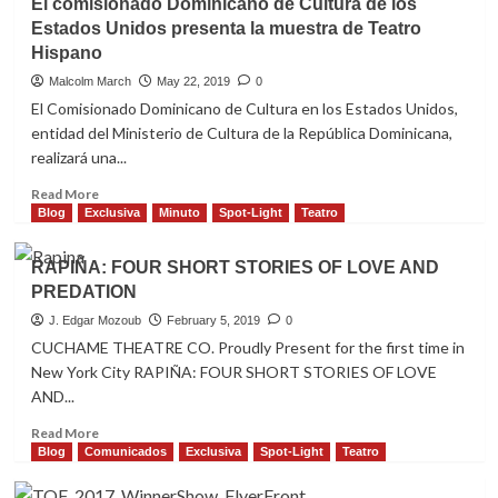
El comisionado Dominicano de Cultura de los
“Dance”
Estados Unidos presenta la muestra de Teatro
Edition
Hispano
Malcolm March
May 22, 2019
0
El Comisionado Dominicano de Cultura en los Estados Unidos,
entidad del Ministerio de Cultura de la República Dominicana,
realizará una...
Read
Read More
more
Blog
Exclusiva
Minuto
Spot-Light
Teatro
about
El
RAPIÑA: FOUR SHORT STORIES OF LOVE AND
comisionado
PREDATION
Dominicano
de
J. Edgar Mozoub
February 5, 2019
0
Cultura
CUCHAME THEATRE CO. Proudly Present for the first time in
de
New York City RAPIÑA: FOUR SHORT STORIES OF LOVE
los
AND...
Estados
Unidos
Read
Read More
presenta
more
Blog
Comunicados
Exclusiva
Spot-Light
Teatro
la
about
muestra
RAPIÑA: