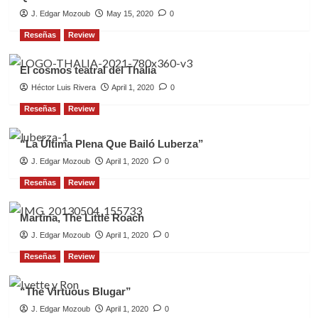
J. Edgar Mozoub
May 15, 2020
0
Reseñas
Review
El cosmos teatral del Thalia
Héctor Luis Rivera
April 1, 2020
0
Reseñas
Review
“La Última Plena Que Bailó Luberza”
J. Edgar Mozoub
April 1, 2020
0
Reseñas
Review
Martina, The Little Roach
J. Edgar Mozoub
April 1, 2020
0
Reseñas
Review
“The Virtuous Blugar”
J. Edgar Mozoub
April 1, 2020
0