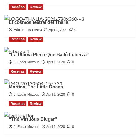
Reseñas
Review
El cosmos teatral del Thalia
Héctor Luis Rivera
April 1, 2020
0
Reseñas
Review
“La Última Plena Que Bailó Luberza”
J. Edgar Mozoub
April 1, 2020
0
Reseñas
Review
Martina, The Little Roach
J. Edgar Mozoub
April 1, 2020
0
Reseñas
Review
“The Virtuous Blugar”
J. Edgar Mozoub
April 1, 2020
0