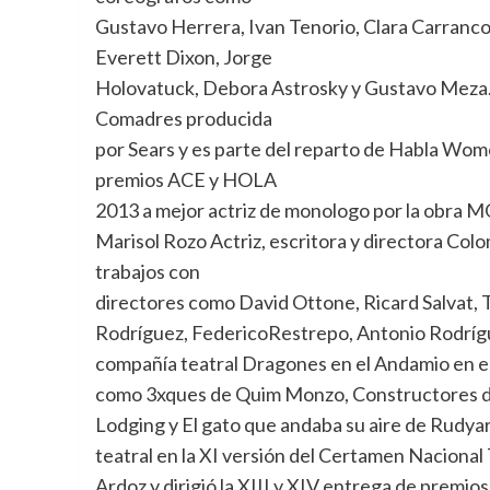
Gustavo Herrera, Ivan Tenorio, Clara Carranc
Everett Dixon, Jorge
Holovatuck, Debora Astrosky y Gustavo Meza. L
Comadres producida
por Sears y es parte del reparto de Habla Wom
premios ACE y HOLA
2013 a mejor actriz de monologo por la obra
Marisol Rozo Actriz, escritora y directora Col
trabajos con
directores como David Ottone, Ricard Salvat, 
Rodríguez, FedericoRestrepo, Antonio Rodrígue
compañía teatral Dragones en el Andamio en el
como 3xques de Quim Monzo, Constructores de 
Lodging y El gato que andaba su aire de Rudyar
teatral en la XI versión del Certamen Naciona
Ardoz y dirigió la XIII y XIV entrega de premio