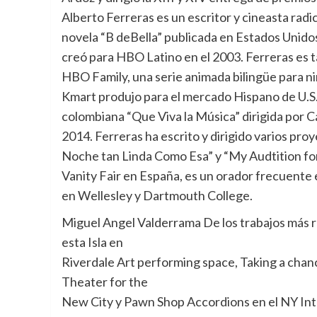
Alberto Ferreras es un escritor y cineasta ra
novela “B deBella” publicada en Estados Unidos,
creó para HBO Latino en el 2003. Ferreras es t
HBO Family, una serie animada bilingüe para n
Kmart produjo para el mercado Hispano de U.S.
colombiana “Que Viva la Música” dirigida por 
2014. Ferreras ha escrito y dirigido varios proy
Noche tan Linda Como Esa” y “My Audtition for
Vanity Fair en España, es un orador frecuente 
en Wellesley y Dartmouth College.
Miguel Angel Valderrama De los trabajos más r
esta Isla en
Riverdale Art performing space, Taking a chan
Theater for the
New City y Pawn Shop Accordions en el NY Inter