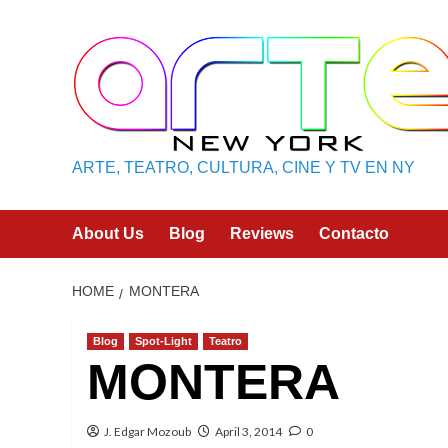
Skip
to
content
ARTE, TEATRO, CULTURA, CINE Y TV EN NY
About Us
Blog
Reviews
Contacto
HOME
MONTERA
Blog
Spot-Light
Teatro
MONTERA
J. Edgar Mozoub
April 3, 2014
0