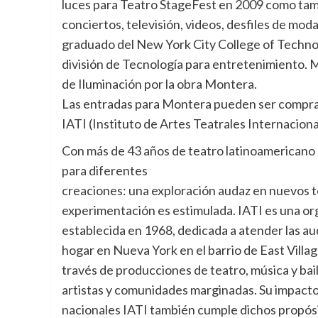
luces para Teatro StageFest en 2009 como tamb
conciertos, televisión, videos, desfiles de mod
graduado del New York City College of Technol
división de Tecnología para entretenimiento. 
de Iluminación por la obra Montera.
Las entradas para Montera pueden ser comprad
IATI (Instituto de Artes Teatrales Internaciona
Con más de 43 años de teatro latinoamericano 
para diferentes
creaciones: una exploración audaz en nuevos te
experimentación es estimulada. IATI es una org
establecida en 1968, dedicada a atender las a
hogar en Nueva York en el barrio de East Vill
través de producciones de teatro, música y bai
artistas y comunidades marginadas. Su impacto n
nacionales IATI también cumple dichos propósi