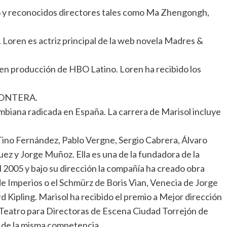
o y reconocidos directores tales como Ma Zhengongh,
oren es actriz principal de la web novela Madres &
en producción de HBO Latino. Loren ha recibido los
 MONTERA.
ombiana radicada en España. La carrera de Marisol incluye
Tino Fernández, Pablo Vergne, Sergio Cabrera, Álvaro
z y Jorge Muñoz. Ella es una de la fundadora de la
 2005 y bajo su dirección la compañía ha creado obra
Imperios o el Schmürz de Boris Vian, Venecia de Jorge
d Kipling. Marisol ha recibido el premio a Mejor dirección
l Teatro para Directoras de Escena Ciudad Torrejón de
s de la misma competencia.