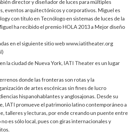
ién director y diseñador de luces para múltiples
as, eventos arquitectónicos y corporativos. Miguel es
ogy con título en Tecnólogo en sistemas de luces de la
Miguel ha recibido el premio HOLA 2013 a Mejor diseño
as en el siguiente sitio web www.iatitheater.org
l)
en la ciudad de Nueva York, IATI Theater es un lugar
rrenos donde las fronteras son rotas y la
anización de artes escénicas sin fines de lucro
udiencias hispanohablantes y anglosajonas. Desde su
age, IATI promueve el patrimonio latino contemporáneo a
le, talleres y lecturas, por ende creando un puente entre
o es sólo local, pues con giras internacionales y
tos.