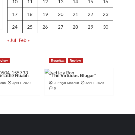
10
11
12
13
14
15
16
17
18
19
20
21
22
23
24
25
26
27
28
29
30
« Jul
Feb »
eview
Reseñas
Review
e Little Roach
“The Virtuous Blugar”
zoub
April 1, 2020
J. Edgar Mozoub
April 1, 2020
0