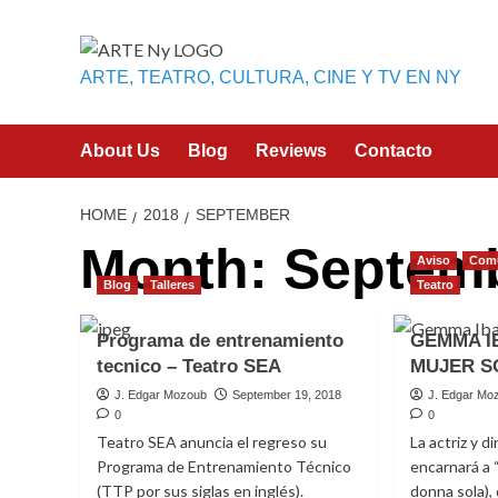
Skip
to
content
ARTE, TEATRO, CULTURA, CINE Y TV EN NY
About Us
Blog
Reviews
Contacto
HOME
2018
SEPTEMBER
Month:
Septemb
Aviso
Com
Blog
Talleres
Teatro
Programa de entrenamiento
GEMMA I
tecnico – Teatro SEA
MUJER S
J. Edgar Mozoub
September 19, 2018
J. Edgar Mo
0
0
Teatro SEA anuncia el regreso su
La actriz y 
Programa de Entrenamiento Técnico
encarnará a “
(TTP por sus siglas en inglés).
donna sola),