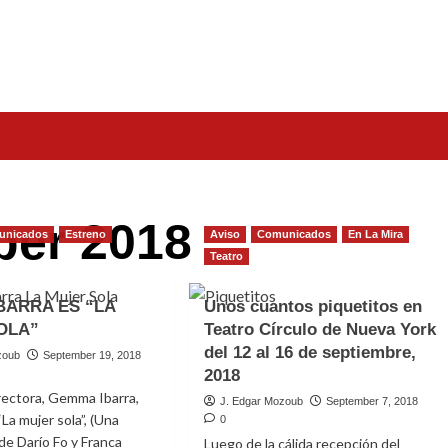
er 2018
unicados
Estreno
Aviso
Comunicados
En La Mira
Teatro
BARRA ES “LA
Unos cuantos piquetitos en
OLA”
Teatro Círculo de Nueva York
del 12 al 16 de septiembre,
zoub
September 19, 2018
2018
directora, Gemma Ibarra,
J. Edgar Mozoub
September 7, 2018
La mujer sola”, (Una
0
 de Darío Fo y Franca
Luego de la cálida recepción del