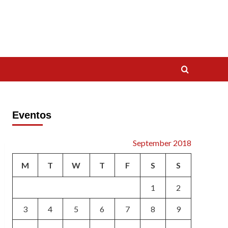
Eventos
September 2018
M
T
W
T
F
S
S
1
2
3
4
5
6
7
8
9