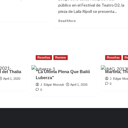
público en el Festival de Teatro D2, la
pieza de Laila Ripoll se presenta...
ad
re
Read
Read More
out
more
MMA
about
ARRA
Unos
cuantos
A
piquetitos
JER
en
LA”
Reseñas
Review
Teatro
Reseñas
R
Círculo
de
 del Thalia
“La Última Plena Que Bailó
Martina, Th
Nueva
Luberza”
April 1, 2020
J. Edgar Mo
York
0
J. Edgar Mozoub
April 1, 2020
del
0
12
al
16
de
septiembre,
2018