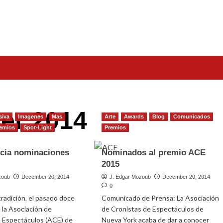
er 2014
siva
Imagenes
Mas
Arte
Awards
Blog
Comunicados
emios
Spot-Light
Premios
cia nominaciones
Nominados al premio ACE
2015
zoub
December 20, 2014
J. Edgar Mozoub
December 20, 2014
0
radición, el pasado doce
Comunicado de Prensa: La Asociación
 la Asociación de
de Cronistas de Espectáculos de
e Espectáculos (ACE) de
Nueva York acaba de dar a conocer