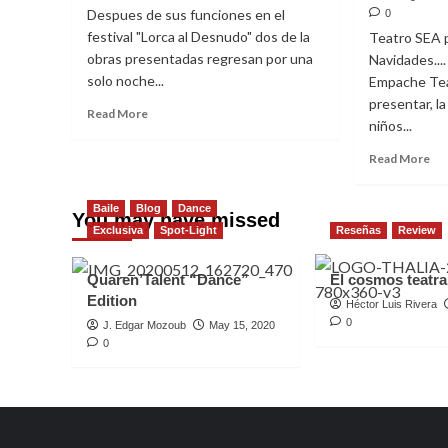
–
Despues de sus funciones en el
0
COMISIONADO
festival "Lorca al Desnudo" dos de la
Teatro SEA 
DOMINICANO
obras presentadas regresan por una
Navidades...
solo noche...
Empache Tea
presentar, l
Read
Read More
niños...
more
about
Re
Read More
Regresa
mo
Lorca
ab
al
Baile
Blog
Dance
Te
You may have missed
Roy
Exclusiva
Spot-Light
Reseñas
Review
SE
Arias
cel
las
Quaren’Talent “Dance”
El cosmos teatral
Na
Edition
Héctor Luis Rivera
0
J. Edgar Mozoub
May 15, 2020
0