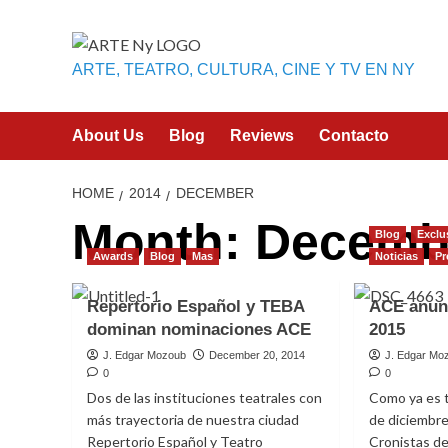
Skip
to
content
ARTE, TEATRO, CULTURA, CINE Y TV EN NY
About Us
Blog
Reviews
Contacto
HOME
2014
DECEMBER
Month:
Decemb
Blog
Exclu
Awards
Blog
Mas
Noticias
Pr
Repertorio Español y TEBA
ACE anun
dominan nominaciones ACE
2015
J. Edgar Mozoub
December 20, 2014
J. Edgar Mo
0
0
Dos de las instituciones teatrales con
Como ya es t
más trayectoria de nuestra ciudad
de diciembre
Repertorio Español y Teatro
Cronistas d