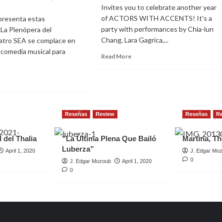
por
Invites you to celebrate another year
otro
of ACTORS WITH ACCENTS! It's a
presenta estas
fin
party with performances by Chia-lun
. La Plenópera del
de
Chang, Lara Gagrica,...
tro SEA se complace en
semana
a comedia musical para
Read
Read More
more
about
ad
ACTORS
re
WITH
out
ACCENTS
atro
A
Reseñas
Review
Reseñas
R
ebra
 del Thalia
“La Última Plena Que Bailó
Martina, Th
vidades
Luberza”
April 1, 2020
J. Edgar Mo
0
J. Edgar Mozoub
April 1, 2020
0