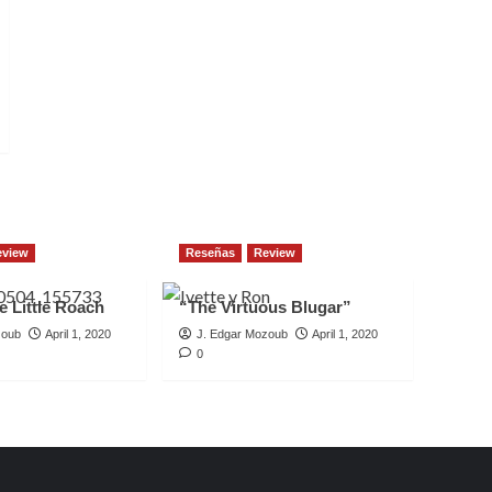
eview
Reseñas
Review
e Little Roach
“The Virtuous Blugar”
zoub
April 1, 2020
J. Edgar Mozoub
April 1, 2020
0