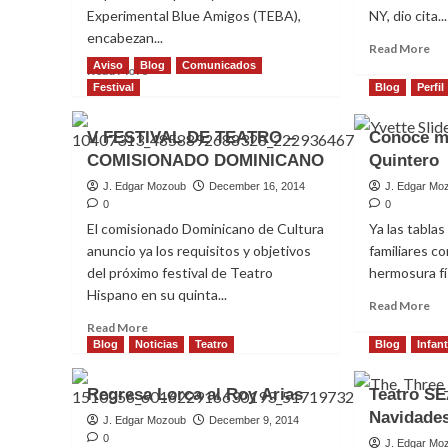
Experimental Blue Amigos (TEBA),
NY, dio cita...
encabezan...
Re
Read More
mo
Aviso
Blog
Comunicados
Read
Read More
ab
more
Festival
Blog
Perfil
AC
about
anu
Repertorio
V FESTIVAL DE TEATRO –
Conoce m
no
Español
COMISIONADO DOMINICANO
Quintero
20
y
TEBA
J. Edgar Mozoub
December 16, 2014
J. Edgar Mo
dominan
0
0
nominaciones
El comisionado Dominicano de Cultura
Ya las tabla
ACE
anuncio ya los requisitos y objetivos
familiares co
del próximo festival de Teatro
hermosura fís
Hispano en su quinta...
Re
Read More
mo
Read
Read More
ab
more
Blog
Noticias
Teatro
Blog
Infant
Co
about
ma
V
Regresa Lorca al Roy Arias
Teatro SE
de
FESTIVAL
Navidade
Yve
DE
J. Edgar Mozoub
December 9, 2014
Qu
TEATRO
0
J. Edgar Mo