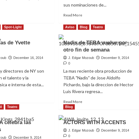
sus nominaciones de...
ad
Read
Read More
re
more
out
about
Spot-Light
Aviso
Blog
Teatro
E
Nominados
ncia
al
as de Yvette
Nadis de TEBA vuelve por
minaciones
premio
otro fin de semana
15
ACE
2015
zoub
December 16, 2014
J. Edgar Mozoub
December 9, 2014
0
s y directores de NY son
La mas reciente obra produccion de
n el talento y la
TEBA "Nadis" de Jose Aldolfo
ica e interna de esta...
Pichardo, bajo la direccion de Hector
Luis Rivera regresa...
ad
re
Read
Read More
out
more
il
Teatro
Blog
noce
about
s
Nadis
A celebra las
ACTORS WITH ACCENTS
de
s
tte
TEBA
J. Edgar Mozoub
December 9, 2014
intero
vuelve
0
zoub
December 9, 2014