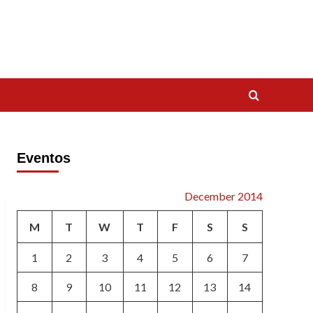
Eventos
December 2014
M
T
W
T
F
S
S
1
2
3
4
5
6
7
8
9
10
11
12
13
14