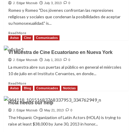
J. Edgar Mozoub
July 3, 2013
0
Romeo y Romeo "Dos jóvenes confrontan las represiones
religiosas y sociales que condenan la posibilidades de aceptar
su homosexualidad." is...
Read
Read More
more
Aviso
Cine
Comunicados
about
Romeo
VI Muestra de Cine Ecuatoriano en Nueva York
y
Romeo
J. Edgar Mozoub
July 1, 2013
0
La muestra abre sus puertas al público en general el miércoles
10 de julio en el Instituto Cervantes, en donde...
Read
Read More
more
Aviso
Blog
Comunicados
Noticias
about
VI
Hola needs our help
Muestra
de
J. Edgar Mozoub
May 21, 2013
0
Cine
The Hispanic Organization of Latin Actors (HOLA) is trying to
Ecuatoriano
raise at least $38,000 by June 30, 2013 in honor...
en