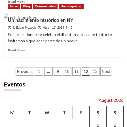
Nueva
Read
Read More
York
more
Aviso
Blog
Comunicados
Uncategorized
about
Hola
Un nacimiento histórico en NY
needs
our
J. Edgar Mozoub
March 17, 2013
0
help
En el mes donde se celebra el día internacional de teatro te
invitamos a que seas parte de un nuevo...
Read
Read More
more
about
Un
Posts
nacimiento
…
12
Previous
1
9
10
11
13
Next
histórico
pagination
en
Eventos
NY
August 2026
M
T
W
T
F
S
S
1
2