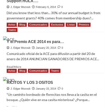
Support HOLA….
a
Premios
J. Edgar Mozoub
February 6, 2014
0
ATI
Did you know that less than... 30% of our annual budget is from
2014
government grants? 40% comes from membership dues?...
Aviso
Blog
Comunicados
Exclusiva
Listas
Premios
Read
Read More
more
Teatro
about
Support
Y el Premio ACE 2014 es para…
HOLA….
J. Edgar Mozoub
January 20, 2014
0
Comunicado oficial de la ACE para difusión a partir del 20 de
enero de 2014 ANUNCIAN GANADORES DE PREMIOS ACE...
Read
Read More
more
Aviso
Blog
Comunicados
Teatro
about
Y
RICITOS Y LOS 3 OSITOS
el
Premio
J. Edgar Mozoub
January 15, 2014
0
ACE
”Un caminito bordeado de florecitas nos lleva a la casita en el
2014
bosque. ¿Quién vive en esa casita misteriosa? ¿Porque...
es
para…
Read