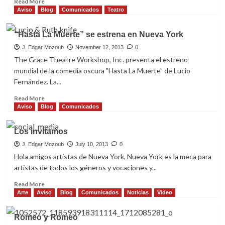
Read More
more
Aviso
Blog
Comunicados
Teatro
about
RICITOS
“Hasta La Muerte” se estrena en Nueva York
Y
LOS
J. Edgar Mozoub
November 12, 2013
0
3
The Grace Theatre Workshop, Inc. presenta el estreno
OSITOS
mundial de la comedia oscura "Hasta La Muerte" de Lucio
Fernández. La...
Read
Read More
more
Aviso
Blog
Comunicados
about
“Hasta
Los invitamos
La
Muerte”
J. Edgar Mozoub
July 10, 2013
0
se
Hola amigos artistas de Nueva York, Nueva York es la meca para
estrena
artistas de todos los géneros y vocaciones y...
en
Nueva
Read
Read More
York
more
Arte
Aviso
Blog
Comunicados
Noticias
Video
about
Los
Romeo y Romeo
invitamos