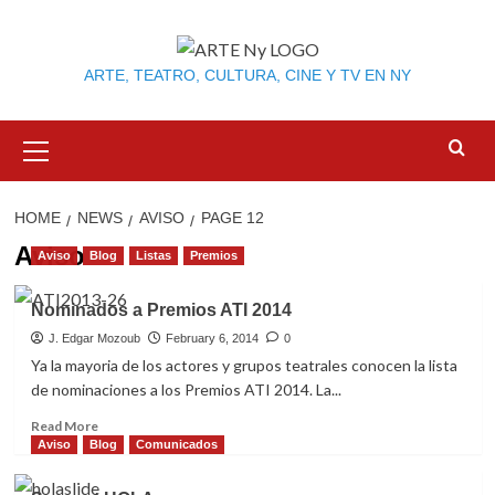
Skip
to
content
ARTE, TEATRO, CULTURA, CINE Y TV EN NY
Primary
Menu
HOME
NEWS
AVISO
PAGE 12
Aviso
Aviso
Blog
Listas
Premios
Nominados a Premios ATI 2014
J. Edgar Mozoub
February 6, 2014
0
Ya la mayoria de los actores y grupos teatrales conocen la lista
de nominaciones a los Premios ATI 2014. La...
Read
Read More
more
Aviso
Blog
Comunicados
about
Nominados