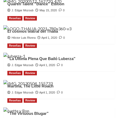
Quaren’Talent “Dance” Edition
J. Edgar Mozoub
May 15, 2020
0
Reseñas
Review
El cosmos teatral del Thalia
Héctor Luis Rivera
April 1, 2020
0
Reseñas
Review
“La Última Plena Que Bailó Luberza”
J. Edgar Mozoub
April 1, 2020
0
Reseñas
Review
Martina, The Little Roach
J. Edgar Mozoub
April 1, 2020
0
Reseñas
Review
“The Virtuous Blugar”