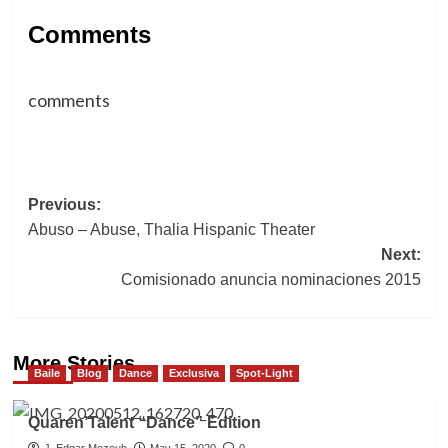
Comments
comments
Post
Previous:
Abuso – Abuse, Thalia Hispanic Theater
navigation
Next:
Comisionado anuncia nominaciones 2015
More Stories
Baile
Blog
Dance
Exclusiva
Spot-Light
Quaren’Talent “Dance” Edition