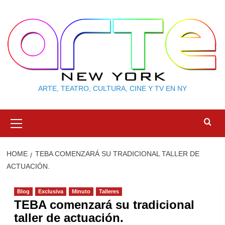
Skip
to
content
ARTE, TEATRO, CULTURA, CINE Y TV EN NY
Primary
Menu
HOME
TEBA COMENZARÁ SU TRADICIONAL TALLER DE
ACTUACIÓN.
Blog
Exclusiva
Minuto
Talleres
TEBA comenzará su tradicional
taller de actuación.