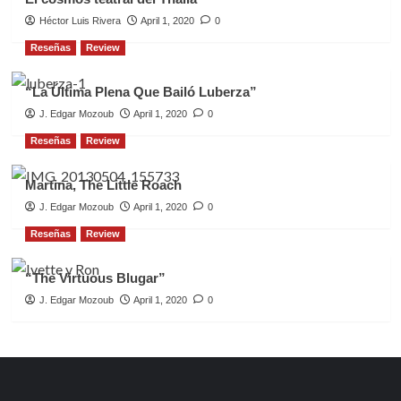
Héctor Luis Rivera
April 1, 2020
0
Reseñas
Review
“La Última Plena Que Bailó Luberza”
J. Edgar Mozoub
April 1, 2020
0
Reseñas
Review
Martina, The Little Roach
J. Edgar Mozoub
April 1, 2020
0
Reseñas
Review
“The Virtuous Blugar”
J. Edgar Mozoub
April 1, 2020
0