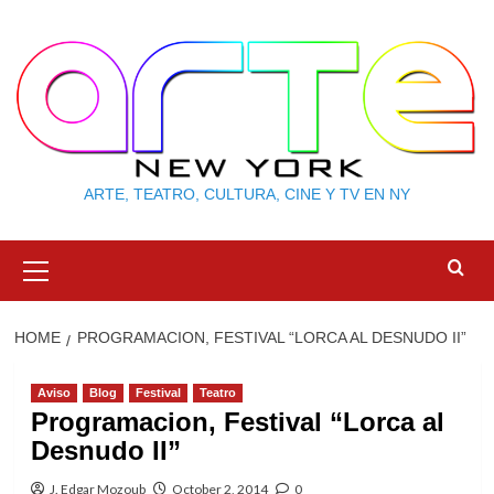
Skip
to
content
ARTE, TEATRO, CULTURA, CINE Y TV EN NY
Primary
Menu
HOME
PROGRAMACION, FESTIVAL “LORCA AL DESNUDO II”
Aviso
Blog
Festival
Teatro
Programacion, Festival “Lorca al
Desnudo II”
J. Edgar Mozoub
October 2, 2014
0