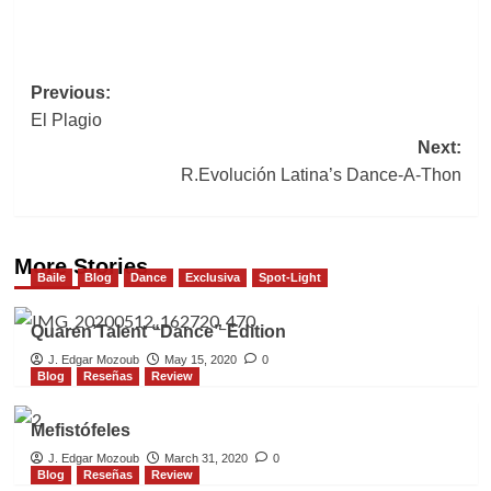
Post
Previous:
El Plagio
navigation
Next:
R.Evolución Latina’s Dance-A-Thon
More Stories
Baile
Blog
Dance
Exclusiva
Spot-Light
Quaren’Talent “Dance” Edition
J. Edgar Mozoub
May 15, 2020
0
Blog
Reseñas
Review
Mefistófeles
J. Edgar Mozoub
March 31, 2020
0
Blog
Reseñas
Review