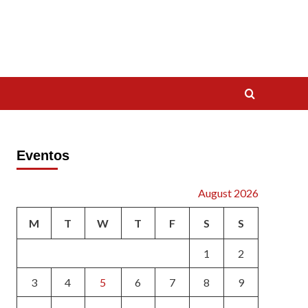
Eventos
August 2026
M
T
W
T
F
S
S
1
2
3
4
5
6
7
8
9