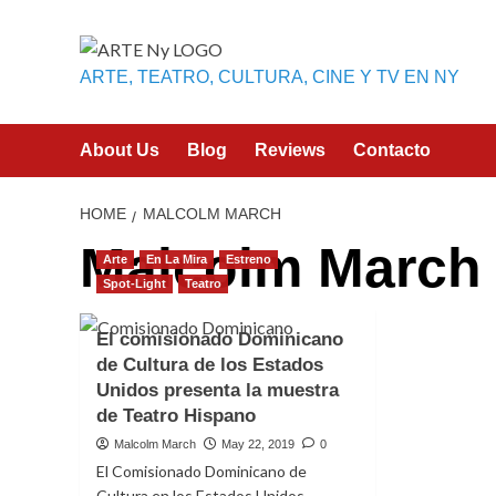
Skip
to
content
ARTE, TEATRO, CULTURA, CINE Y TV EN NY
About Us
Blog
Reviews
Contacto
HOME
MALCOLM MARCH
Malcolm March
Arte
En La Mira
Estreno
Spot-Light
Teatro
El comisionado Dominicano
de Cultura de los Estados
Unidos presenta la muestra
de Teatro Hispano
Malcolm March
May 22, 2019
0
El Comisionado Dominicano de
Cultura en los Estados Unidos,