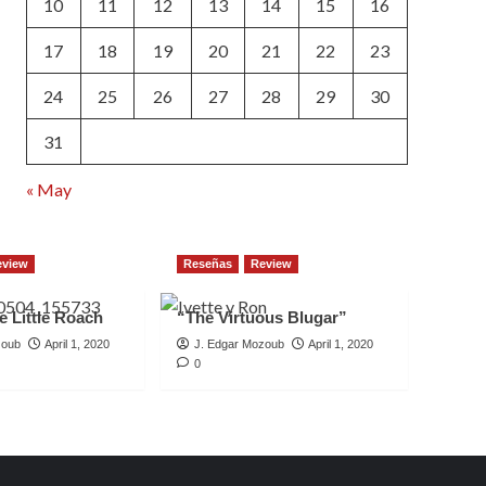
10
11
12
13
14
15
16
17
18
19
20
21
22
23
24
25
26
27
28
29
30
31
« May
eview
Reseñas
Review
e Little Roach
“The Virtuous Blugar”
zoub
April 1, 2020
J. Edgar Mozoub
April 1, 2020
0