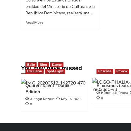
entidad del Ministerio de Cultura de la
República Dominicana, realizará una...
Read
Read More
more
about
El
comisionado
Dominicano
de
Cultura
Baile
Blog
Dance
de
You may have missed
Exclusiva
los
Spot-Light
Reseñas
Review
Estados
Unidos
Quaren’Talent “Dance”
El cosmos teatral
presenta
Edition
Héctor Luis Rivera
la
0
J. Edgar Mozoub
muestra
May 15, 2020
0
de
Teatro
Hispano