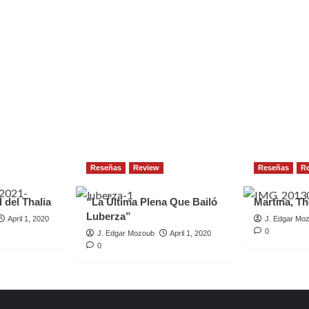
Reseñas
Review
Reseñas
R
 del Thalia
“La Última Plena Que Bailó
Martina, Th
Luberza”
April 1, 2020
J. Edgar Mo
0
J. Edgar Mozoub
April 1, 2020
0