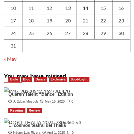
10
11
12
13
14
15
16
17
18
19
20
21
22
23
24
25
26
27
28
29
30
31
« May
You may have missed
Baile
Blog
Dance
Exclusiva
Spot-Light
Quaren’Talent “Dance” Edition
J. Edgar Mozoub
May 15, 2020
0
Reseñas
Review
El cosmos teatral del Thalia
Héctor Luis Rivera
April 1, 2020
0