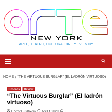
Skip
to
content
ARTE, TEATRO, CULTURA, CINE Y TV EN NY
Primary
Menu
HOME
“THE VIRTUOUS BURGLAR” (EL LADRÓN VIRTUOSO)
Reseñas
Review
“The Virtuous Burglar” (El ladrón
virtuoso)
Héctor Luis Rivera
April 1, 2020
0