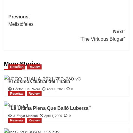
Post
Previous:
Mefistófeles
navigation
Next:
“The Virtuous Blugar”
More Stories
Reseñas
Review
El cosmos teatral del Thalia
Héctor Luis Rivera
April 1, 2020
0
Reseñas
Review
“La Última Plena Que Bailó Luberza”
J. Edgar Mozoub
April 1, 2020
0
Reseñas
Review