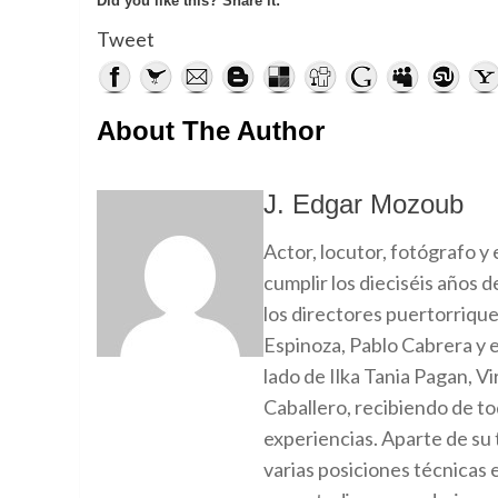
Did you like this? Share it:
Tweet
About The Author
J. Edgar Mozoub
Actor, locutor, fotógrafo y
cumplir los dieciséis años 
los directores puertorriqu
Espinoza, Pablo Cabrera y e
lado de Ilka Tania Pagan, V
Caballero, recibiendo de t
experiencias. Aparte de su 
varias posiciones técnicas e