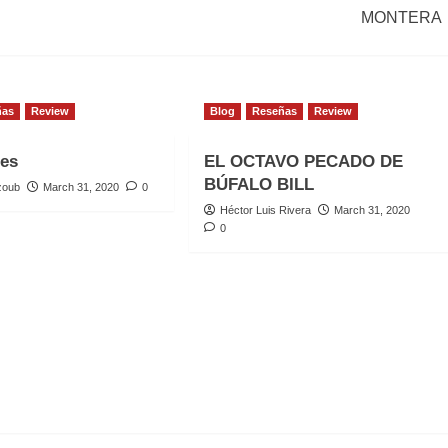
MONTERA
ñas
Review
Blog
Reseñas
Review
les
EL OCTAVO PECADO DE
BÚFALO BILL
zoub
March 31, 2020
0
Héctor Luis Rivera
March 31, 2020
0