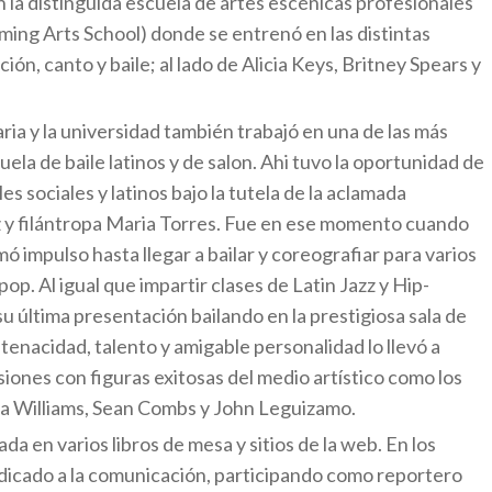
 la distinguida escuela de artes escénicas profesionales
ming Arts School) donde se entrenó en las distintas
ción, canto y baile; al lado de Alicia Keys, Britney Spears y
ia y la universidad también trabajó en una de las más
ela de baile latinos y de salon. Ahi tuvo la oportunidad de
es sociales y latinos bajo la tutela de la aclamada
iz y filántropa Maria Torres. Fue en ese momento cuando
ó impulso hasta llegar a bailar y coreografiar para varios
op. Al igual que impartir clases de Latin Jazz y Hip-
 última presentación bailando en la prestigiosa sala de
 tenacidad, talento y amigable personalidad lo llevó a
siones con figuras exitosas del medio artístico como los
a Williams, Sean Combs y John Leguizamo.
ada en varios libros de mesa y sitios de la web. En los
edicado a la comunicación, participando como reportero