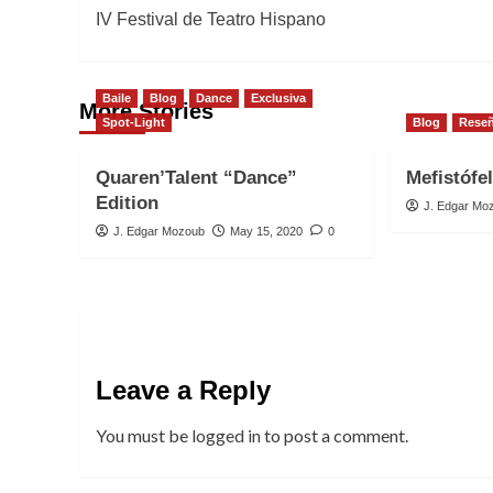
IV Festival de Teatro Hispano
navigation
Baile
Blog
Dance
Exclusiva
More Stories
Spot-Light
Blog
Rese
Quaren’Talent “Dance”
Mefistófe
Edition
J. Edgar Mo
J. Edgar Mozoub
May 15, 2020
0
Leave a Reply
You must be
logged in
to post a comment.