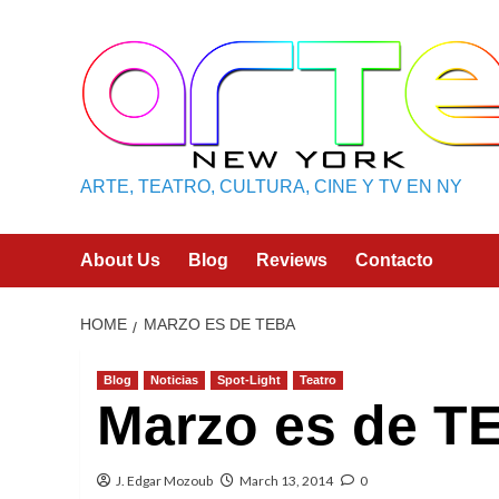
Skip
to
content
ARTE, TEATRO, CULTURA, CINE Y TV EN NY
About Us
Blog
Reviews
Contacto
HOME
MARZO ES DE TEBA
Blog
Noticias
Spot-Light
Teatro
Marzo es de T
J. Edgar Mozoub
March 13, 2014
0