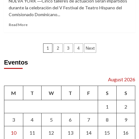
NUEVA YORK ―Cinco talleres de actuación serán impartidos
SepLo
durante la celebración del V Festival de Teatro Hispano del
Productions
Comisionado Dominicano...
y
Quest
Read
Read More
New
more
Media
about
Talleres,
Posts
V
1
2
3
4
Next
Festival
pagination
de
Eventos
Teatro
del
Comisionado
August 2026
M
T
W
T
F
S
S
1
2
3
4
5
6
7
8
9
10
11
12
13
14
15
16