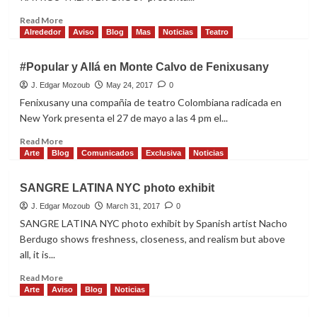
Read
Read More
more
Alrededor
Aviso
Blog
Mas
Noticias
Teatro
about
KAYROS
#Popular y Allá en Monte Calvo de Fenixusany
THEATER
GROUP
J. Edgar Mozoub
May 24, 2017
0
presenta
Fenixusany una compañia de teatro Colombiana radicada en
“COCK”
New York presenta el 27 de mayo a las 4 pm el...
de
MIKE
Read
Read More
BARTLETT
more
Arte
Blog
Comunicados
Exclusiva
Noticias
about
#Popular
SANGRE LATINA NYC photo exhibit
y
Allá
J. Edgar Mozoub
March 31, 2017
0
en
SANGRE LATINA NYC photo exhibit by Spanish artist Nacho
Monte
Berdugo shows freshness, closeness, and realism but above
Calvo
all, it is...
de
Fenixusany
Read
Read More
more
Arte
Aviso
Blog
Noticias
about
SANGRE