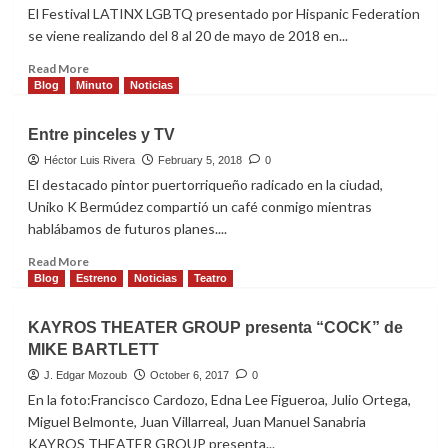
El Festival LATINX LGBTQ presentado por Hispanic Federation
se viene realizando del 8 al 20 de mayo de 2018 en...
Read
Read More
more
Blog
Minuto
Noticias
about
FUERZAfest
Entre pinceles y TV
en
su
Héctor Luis Rivera
February 5, 2018
0
segunda
El destacado pintor puertorriqueño radicado en la ciudad,
semana
Uniko K Bermúdez compartió un café conmigo mientras
trae
hablábamos de futuros planes....
danza,
teatro,
Read
Read More
conversaciones
more
Blog
Estreno
Noticias
Teatro
literarias
about
y
Entre
KAYROS THEATER GROUP presenta “COCK” de
fiestas
pinceles
MIKE BARTLETT
y
TV
J. Edgar Mozoub
October 6, 2017
0
En la foto:Francisco Cardozo, Edna Lee Figueroa, Julio Ortega,
Miguel Belmonte, Juan Villarreal, Juan Manuel Sanabria
KAYROS THEATER GROUP presenta...