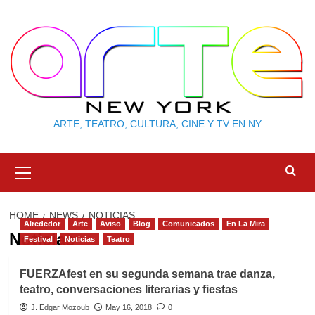
Skip
to
content
ARTE, TEATRO, CULTURA, CINE Y TV EN NY
Primary
Menu
HOME
NEWS
NOTICIAS
Alrededor
Arte
Aviso
Blog
Comunicados
En La Mira
Noticias
Festival
Noticias
Teatro
FUERZAfest en su segunda semana trae danza,
teatro, conversaciones literarias y fiestas
J. Edgar Mozoub
May 16, 2018
0