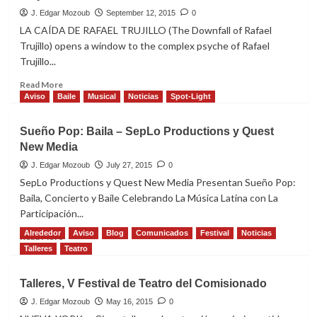
J. Edgar Mozoub
September 12, 2015
0
LA CAÍDA DE RAFAEL TRUJILLO (The Downfall of Rafael
Trujillo) opens a window to the complex psyche of Rafael
Trujillo...
Read
Read More
more
Aviso
Baile
Musical
Noticias
Spot-Light
about
BACK
Sueño Pop: Baila – SepLo Productions y Quest
BY
New Media
POPULAR
DEMAND!
J. Edgar Mozoub
July 27, 2015
0
La
SepLo Productions y Quest New Media Presentan Sueño Pop:
caída
Baila, Concierto y Baile Celebrando La Música Latina con La
de
Participación...
Rafael
Trujillo
Alrededor
Aviso
Blog
Comunicados
Festival
Noticias
Read
Read More
more
Talleres
Teatro
about
Sueño
Talleres, V Festival de Teatro del Comisionado
Pop:
Baila
J. Edgar Mozoub
May 16, 2015
0
–