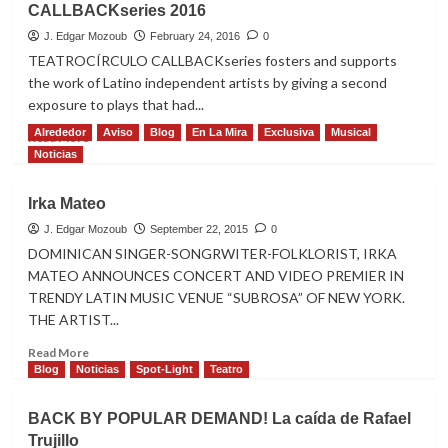
CALLBACKseries 2016
LATINA
NYC
J. Edgar Mozoub
February 24, 2016
0
photo
TEATROCÍRCULO CALLBACKseries fosters and supports
exhibit
the work of Latino independent artists by giving a second
exposure to plays that had...
Alrededor
Aviso
Blog
En La Mira
Exclusiva
Musical
Read
Read More
more
Noticias
about
CALLBACKseries
Irka Mateo
2016
J. Edgar Mozoub
September 22, 2015
0
DOMINICAN SINGER-SONGRWITER-FOLKLORIST, IRKA
MATEO ANNOUNCES CONCERT AND VIDEO PREMIER IN
TRENDY LATIN MUSIC VENUE “SUBROSA” OF NEW YORK.
THE ARTIST...
Read
Read More
more
Blog
Noticias
Spot-Light
Teatro
about
Irka
BACK BY POPULAR DEMAND! La caída de Rafael
Mateo
Trujillo