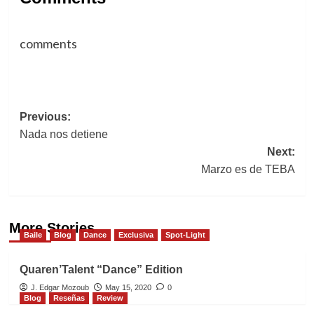
comments
Post
Previous:
Nada nos detiene
navigation
Next:
Marzo es de TEBA
More Stories
Baile
Blog
Dance
Exclusiva
Spot-Light
Quaren’Talent “Dance” Edition
J. Edgar Mozoub
May 15, 2020
0
Blog
Reseñas
Review