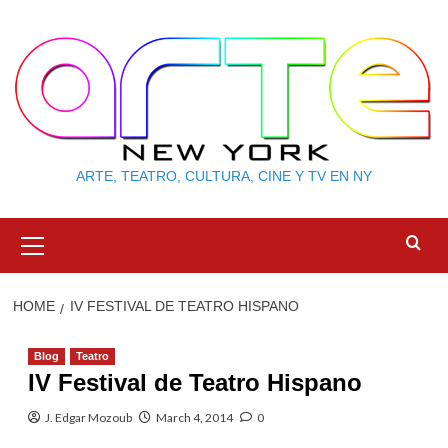
Skip
to
content
ARTE, TEATRO, CULTURA, CINE Y TV EN NY
Primary
Menu
HOME
IV FESTIVAL DE TEATRO HISPANO
Blog
Teatro
IV Festival de Teatro Hispano
J. Edgar Mozoub
March 4, 2014
0