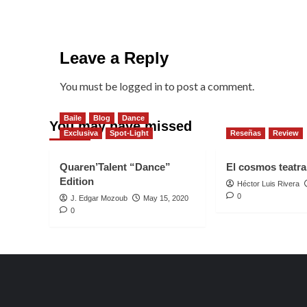
Leave a Reply
You must be
logged in
to post a comment.
Baile
Blog
Dance
You may have missed
Exclusiva
Spot-Light
Reseñas
Review
Quaren’Talent “Dance”
El cosmos teatral
Edition
Héctor Luis Rivera
0
J. Edgar Mozoub
May 15, 2020
0