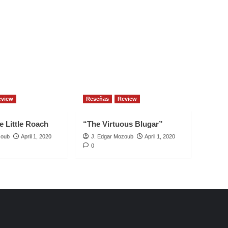
eview
Reseñas
Review
e Little Roach
“The Virtuous Blugar”
zoub
April 1, 2020
J. Edgar Mozoub
April 1, 2020
0