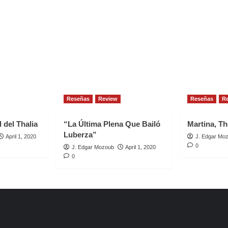
Reseñas
Review
Reseñas
R
 del Thalia
“La Última Plena Que Bailó
Martina, Th
Luberza”
April 1, 2020
J. Edgar Mo
0
J. Edgar Mozoub
April 1, 2020
0