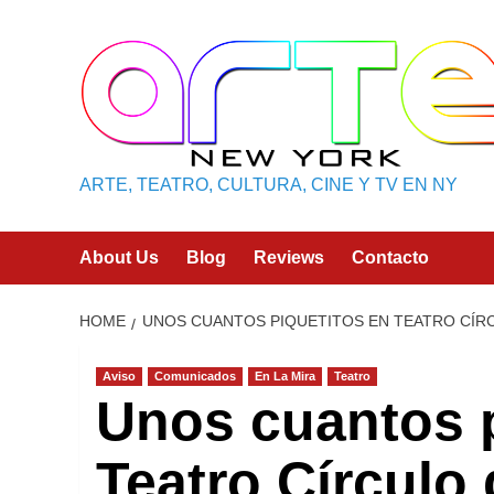
Skip
to
content
ARTE, TEATRO, CULTURA, CINE Y TV EN NY
About Us
Blog
Reviews
Contacto
HOME
UNOS CUANTOS PIQUETITOS EN TEATRO CÍRCU
Aviso
Comunicados
En La Mira
Teatro
Unos cuantos p
Teatro Círculo