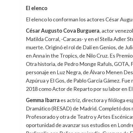
El elenco
El elenco lo conforman los actores César Aug
César Augusto Cova Burguera
, actor venezo
Matilda Corral, -Caracas- y en el Stella Adler S
muerte. Originó el rol de Dalí en Genios, de Ju
en Anna in the Tropics, de Nilo Cruz. Es Prem
Otra historia, de Pedro Monge Rafuls, GOTA, 
personaje en Luz Negra, de Álvaro Menen Desle
Azpúrua y El Gos, de Pablo García Gámez. Fu
2018 como Actor de Reparto por su labor en El
Gemma Ibarra
es actriz, directora y filóloga e
Dramático (RESAD) de Madrid. Completó dos mae
Profesorado y otra de Teatro y Artes Escénica
oportunidad de avanzar sus estudios en Londr