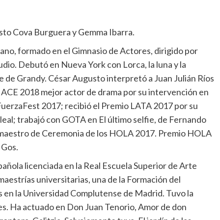
usto Cova Burguera y Gemma Ibarra.
lano, formado en el Gimnasio de Actores, dirigido por
tudio. Debutó en Nueva York con Lorca, la luna y la
lie de Grandy. César Augusto interpretó a Juan Julián Ríos
io ACE 2018 mejor actor de drama por su intervención en
FuerzaFest 2017; recibió el Premio LATA 2017 por su
al; trabajó con GOTA en El último selfie, de Fernando
e maestro de Ceremonia de los HOLA 2017. Premio HOLA
 Gos.
spañola licenciada en la Real Escuela Superior de Arte
strías universitarias, una de la Formación del
s en la Universidad Complutense de Madrid. Tuvo la
es. Ha actuado en Don Juan Tenorio, Amor de don