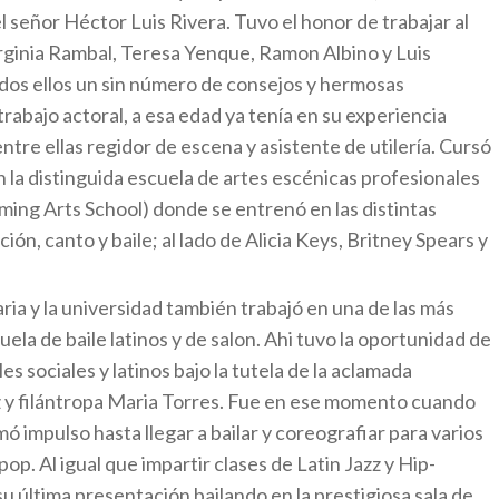
l señor Héctor Luis Rivera. Tuvo el honor de trabajar al
irginia Rambal, Teresa Yenque, Ramon Albino y Luis
odos ellos un sin número de consejos y hermosas
trabajo actoral, a esa edad ya tenía en su experiencia
ntre ellas regidor de escena y asistente de utilería. Cursó
 la distinguida escuela de artes escénicas profesionales
ming Arts School) donde se entrenó en las distintas
ción, canto y baile; al lado de Alicia Keys, Britney Spears y
ia y la universidad también trabajó en una de las más
ela de baile latinos y de salon. Ahi tuvo la oportunidad de
es sociales y latinos bajo la tutela de la aclamada
iz y filántropa Maria Torres. Fue en ese momento cuando
ó impulso hasta llegar a bailar y coreografiar para varios
op. Al igual que impartir clases de Latin Jazz y Hip-
 última presentación bailando en la prestigiosa sala de