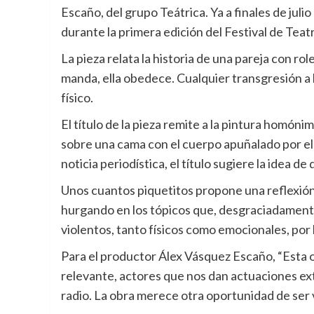
Escaño, del grupo Teátrica. Ya a finales de jul
durante la primera edición del Festival de Teat
La pieza relata la historia de una pareja con ro
manda, ella obedece. Cualquier transgresión a la
físico.
El título de la pieza remite a la pintura homóni
sobre una cama con el cuerpo apuñalado por el
noticia periodística, el título sugiere la idea de
Unos cuantos piquetitos propone una reflexión 
hurgando en los tópicos que, desgraciadamen
violentos, tanto físicos como emocionales, por 
Para el productor Álex Vásquez Escaño, “Esta o
relevante, actores que nos dan actuaciones ext
radio. La obra merece otra oportunidad de ser v