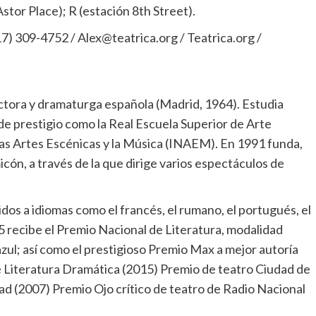
stor Place); R (estación 8th Street).
) 309-4752 / Alex@teatrica.org / Teatrica.org /
rectora y dramaturga española (Madrid, 1964). Estudia
de prestigio como la Real Escuela Superior de Arte
las Artes Escénicas y la Música (INAEM). En 1991 funda,
cón, a través de la que dirige varios espectáculos de
dos a idiomas como el francés, el rumano, el portugués, el
2015 recibe el Premio Nacional de Literatura, modalidad
azul; así como el prestigioso Premio Max a mejor autoría
de Literatura Dramática (2015) Premio de teatro Ciudad de
ad (2007) Premio Ojo crítico de teatro de Radio Nacional