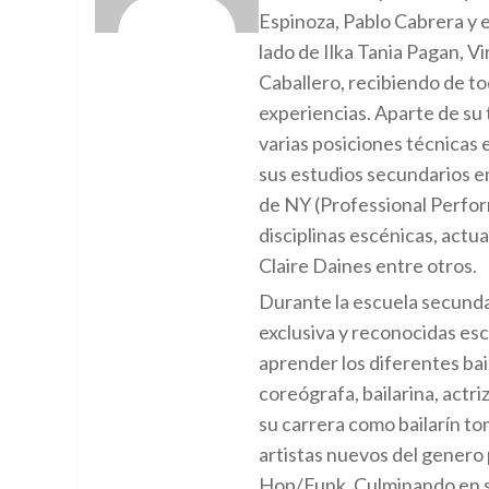
Espinoza, Pablo Cabrera y e
lado de Ilka Tania Pagan, V
Caballero, recibiendo de t
experiencias. Aparte de su 
varias posiciones técnicas e
sus estudios secundarios en
de NY (Professional Perfor
disciplinas escénicas, actua
Claire Daines entre otros.
Durante la escuela secundar
exclusiva y reconocidas escu
aprender los diferentes bail
coreógrafa, bailarina, actr
su carrera como bailarín tom
artistas nuevos del genero p
Hop/Funk. Culminando en su