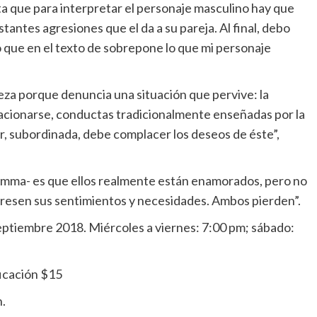
 que para interpretar el personaje masculino hay que
antes agresiones que el da a su pareja. Al final, debo
 que en el texto de sobrepone lo que mi personaje
za porque denuncia una situación que pervive: la
lacionarse, conductas tradicionalmente enseñadas por la
jer, subordinada, debe complacer los deseos de éste”,
Gemma- es que ellos realmente están enamorados, pero no
xpresen sus sentimientos y necesidades. Ambos pierden”.
eptiembre 2018. Miércoles a viernes: 7:00 pm; sábado:
ficación $15
n.