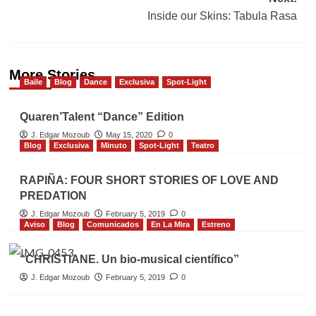
Inside our Skins: Tabula Rasa
More Stories
Baile
Blog
Dance
Exclusiva
Spot-Light
Quaren’Talent “Dance” Edition
J. Edgar Mozoub
May 15, 2020
0
Blog
Exclusiva
Minuto
Spot-Light
Teatro
RAPIÑA: FOUR SHORT STORIES OF LOVE AND
PREDATION
J. Edgar Mozoub
February 5, 2019
0
Aviso
Blog
Comunicados
En La Mira
Estreno
“CHRISTIANE. Un bio-musical científico”
J. Edgar Mozoub
February 5, 2019
0