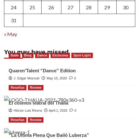
24
25
26
27
28
29
30
31
« May
You may have missed
Baile
Blog
Dance
Exclusiva
Spot-Light
Quaren’Talent “Dance” Edition
J. Edgar Mozoub
May 15, 2020
0
Reseñas
Review
El cosmos teatral del Thalia
Héctor Luis Rivera
April 1, 2020
0
Reseñas
Review
“La Última Plena Que Bailó Luberza”