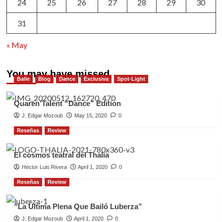
24
25
26
27
28
29
30
31
« May
You may have missed
Baile
Blog
Dance
Exclusiva
Spot-Light
Quaren’Talent “Dance” Edition
J. Edgar Mozoub
May 15, 2020
0
Reseñas
Review
El cosmos teatral del Thalia
Héctor Luis Rivera
April 1, 2020
0
Reseñas
Review
“La Última Plena Que Bailó Luberza”
J. Edgar Mozoub
April 1, 2020
0