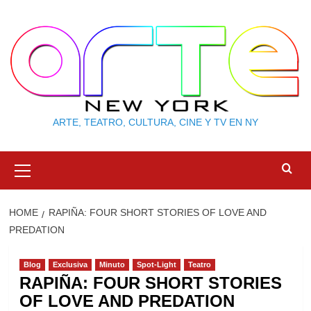
Skip
to
content
ARTE, TEATRO, CULTURA, CINE Y TV EN NY
Primary
Menu
HOME
RAPIÑA: FOUR SHORT STORIES OF LOVE AND
PREDATION
Blog
Exclusiva
Minuto
Spot-Light
Teatro
RAPIÑA: FOUR SHORT STORIES
OF LOVE AND PREDATION