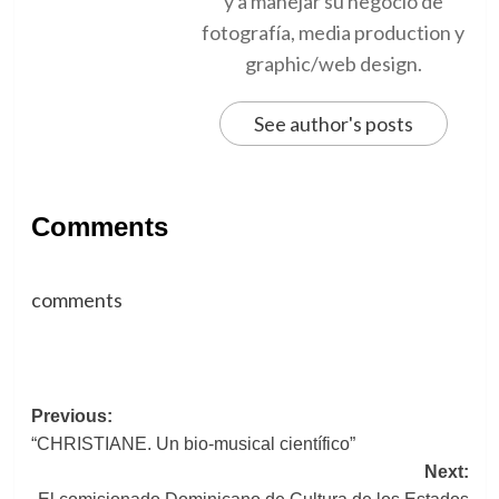
y a manejar su negocio de
fotografía, media production y
graphic/web design.
See author's posts
Comments
comments
Post
Previous:
“CHRISTIANE. Un bio-musical científico”
navigation
Next: