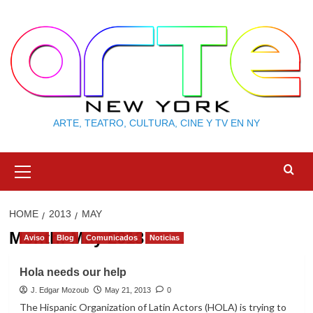
Skip
to
content
ARTE, TEATRO, CULTURA, CINE Y TV EN NY
Primary
Menu
HOME
2013
MAY
Month:
May 2013
Aviso
Blog
Comunicados
Noticias
Hola needs our help
J. Edgar Mozoub
May 21, 2013
0
The Hispanic Organization of Latin Actors (HOLA) is trying to