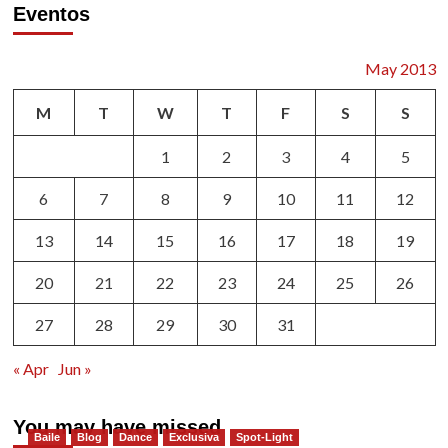
Eventos
AGUACEROS
DE
ABRIL
May 2013
M
T
W
T
F
S
S
1
2
3
4
5
6
7
8
9
10
11
12
13
14
15
16
17
18
19
20
21
22
23
24
25
26
27
28
29
30
31
« Apr
Jun »
You may have missed
Baile
Blog
Dance
Exclusiva
Spot-Light