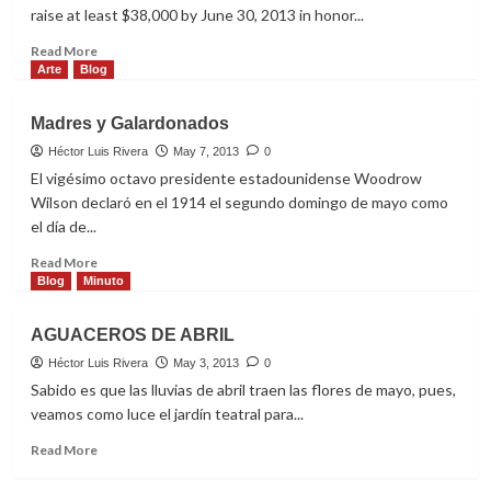
raise at least $38,000 by June 30, 2013 in honor...
Read
Read More
more
Arte
Blog
about
Hola
Madres y Galardonados
needs
our
Héctor Luis Rivera
May 7, 2013
0
help
El vigésimo octavo presidente estadounidense Woodrow
Wilson declaró en el 1914 el segundo domingo de mayo como
el día de...
Read
Read More
more
Blog
Minuto
about
Madres
AGUACEROS DE ABRIL
y
Galardonados
Héctor Luis Rivera
May 3, 2013
0
Sabido es que las lluvias de abril traen las flores de mayo, pues,
veamos como luce el jardín teatral para...
Read
Read More
more
about