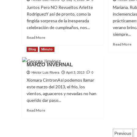
teatro
Juntos Pero NO Revueltos Arlette
Mariana, Rub
en
RodríguezY así de pronto, como la
inclemencias
el
fingida sorpresa de la inesperada
prácticament
2013
celebración de cumpleaños, nos...
verano brinc
siempre...
Read
Read More
more
Re
Read More
about
mo
Blog
Minuto
JUNIO
ab
VAPORIZANTE
MA
MARZO INVERNAL
FL
Héctor Luis Rivera
April 3, 2013
0
Xiomara CintronAsí podemos llamar
este marzo del 2013, el frío, los
vientos, aguaceros y nevadas no han
querido dar paso...
Read
Read More
more
about
MARZO
Post
INVERNAL
Previous