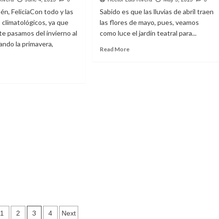
én, FeliciaCon todo y las
Sabido es que las lluvias de abril traen
 climatológicos, ya que
las flores de mayo, pues, veamos
e pasamos del invierno al
como luce el jardín teatral para...
ando la primavera,
Read
Read More
more
about
ad
AGUACEROS
re
DE
out
ABRIL
YO
ORIDO
s
3
1
2
4
Next