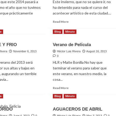
 que este 2014 pasará a
Este invierno, que no se quiere ir, no
como el año que no tuvimos
ha detenido para nada el curso del
porque prácticamente
acontecer artístico de esta ciudad....
Read
Read More
more
ad
about
re
to
Blog
Minuto
Nada
out
nos
 Y FRIO
Verano de Película
detiene
rano
Rivera
November 6, 2013
Héctor Luis Rivera
August 16, 2013
mavera
0
 verano del 2013 será
HLR y Maite Bonilla No hay que
or sus altas y bajas en
terminar el verano para saber que
 augurando un terrible
este verano, en nuestro medio, la
vía...
cosa...
ad
Read
Read More
re
more
to
Blog
Minuto
out
about
LIENTE
Verano
de
ORIDO
AGUACEROS DE ABRIL
IO
Película
Rivera
June 4, 2013
0
Héctor Luis Rivera
May 3, 2013
0