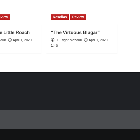
eview
Reseñas
Review
e Little Roach
“The Virtuous Blugar”
zoub
April 1, 2020
J. Edgar Mozoub
April 1, 2020
0