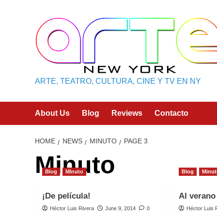
Skip
to
content
ARTE, TEATRO, CULTURA, CINE Y TV EN NY
About Us
Blog
Reviews
Contacto
HOME
NEWS
MINUTO
PAGE 3
Minuto
Blog
Minuto
Blog
Minu
¡De película!
Al verano
Héctor Luis Rivera
June 9, 2014
0
Héctor Luis 