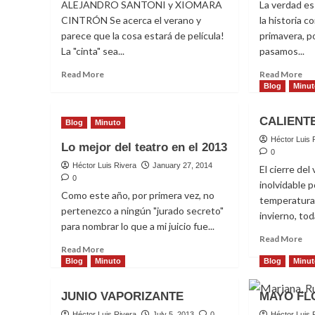
ALEJANDRO SANTONI y XIOMARA
La verdad es
CINTRÓN Se acerca el verano y
la historia 
parece que la cosa estará de película!
primavera, 
La "cinta" sea...
pasamos...
Read
Re
Read More
Read More
more
mo
Blog
Minu
about
ab
¡De
Al
CALIENTE
Blog
Minuto
película!
ve
sin
Héctor Luis 
Lo mejor del teatro en el 2013
pri
0
Héctor Luis Rivera
January 27, 2014
El cierre del
0
inolvidable p
Como este año, por primera vez, no
temperatura,
pertenezco a ningún "jurado secreto"
invierno, toda
para nombrar lo que a mi juicio fue...
Re
Read More
Read
Read More
mo
more
Blog
Minuto
Blog
Minu
ab
about
CA
Lo
Y
JUNIO VAPORIZANTE
MAYO FL
mejor
FR
del
Héctor Luis Rivera
July 5, 2013
0
Héctor Luis 