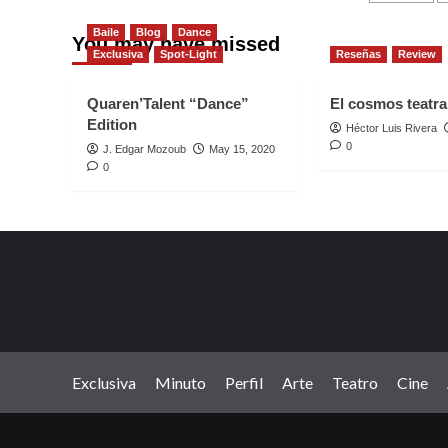
pagin
Baile
Blog
Dance
You may have missed
Exclusiva
Spot-Light
Reseñas
Review
Quaren’Talent “Dance”
El cosmos teatral
Edition
Héctor Luis Rivera
0
J. Edgar Mozoub
May 15, 2020
0
Exclusiva
Minuto
Perfil
Arte
Teatro
Cine