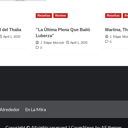
ation
Reseñas
Review
Reseñas
R
 del Thalia
“La Última Plena Que Bailó
Martina, Th
Luberza”
April 1, 2020
J. Edgar Mo
0
J. Edgar Mozoub
April 1, 2020
0
Alrededor
En La Mira
Copyright © All rights reserved.
|
CoverNews
by AF themes.