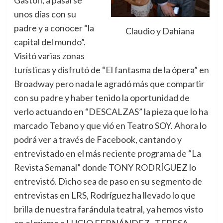
unos días con su
padre y a conocer “la
Claudio y Dahiana
capital del mundo”.
Visitó varias zonas
turísticas y disfrutó de “El fantasma de la ópera” en
Broadway pero nada le agradó más que compartir
con su padre y haber tenido la oportunidad de
verlo actuando en “DESCALZAS” la pieza que lo ha
marcado Tebano y que vió en Teatro SOY. Ahora lo
podrá ver a través de Facebook, cantando y
entrevistado en el más reciente programa de “La
Revista Semanal” donde TONY RODRÍGUEZ lo
entrevistó. Dicho sea de paso en su segmento de
entrevistas en LRS, Rodríguez ha llevado lo que
brilla de nuestra farándula teatral, ya hemos visto
en el mismo a LUCIO FERNÁNDEZ , TERESA