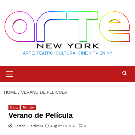
Skip
to
content
ARTE, TEATRO, CULTURA, CINE Y TV EN NY
Primary
Menu
HOME
VERANO DE PELÍCULA
Blog
Minuto
Verano de Película
Héctor Luis Rivera
August 16, 2013
0