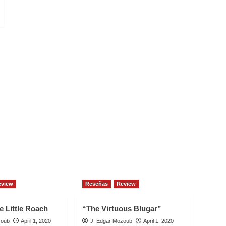
eview
Reseñas
Review
e Little Roach
“The Virtuous Blugar”
zoub
April 1, 2020
J. Edgar Mozoub
April 1, 2020