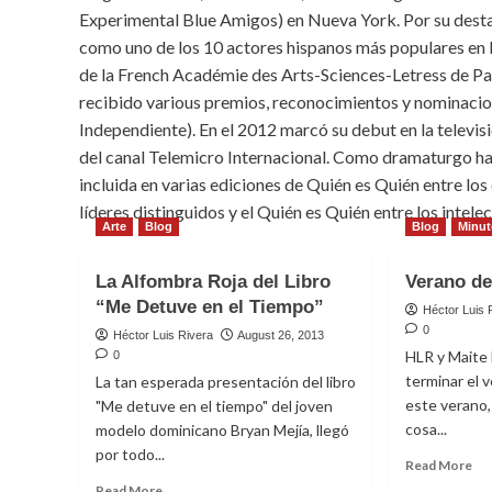
Experimental Blue Amigos) en Nueva York. Por su destac
como uno de los 10 actores hispanos más populares en la
de la French Académie des Arts-Sciences-Letress de París
recibido various premios, reconocimientos y nominacion
Independiente). En el 2012 marcó su debut en la televi
del canal Telemicro Internacional. Como dramaturgo ha 
incluida en varias ediciones de Quién es Quién entre los
líderes distinguidos y el Quién es Quién entre los intele
Arte
Blog
Blog
Minu
La Alfombra Roja del Libro
Verano de
“Me Detuve en el Tiempo”
Héctor Luis 
0
Héctor Luis Rivera
August 26, 2013
HLR y Maite 
0
terminar el 
La tan esperada presentación del libro
este verano,
"Me detuve en el tiempo" del joven
cosa...
modelo dominicano Bryan Mejía, llegó
por todo...
Re
Read More
mo
Read
Read More