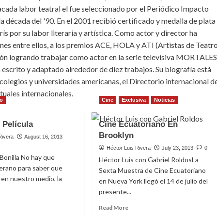
ada labor teatral el fue seleccionado por el Periódico Impacto
 década del '90. En el 2001 recibió certificado y medalla de plata
 por su labor literaria y artística. Como actor y director ha
es entre ellos, a los premios ACE, HOLA y ATI (Artistas de Teatr
sión logrando trabajar como actor en la serie televisiva MORTALES
escrito y adaptado alrededor de diez trabajos. Su biografía está
 colegios y universidades americanas, el Directorio internacional d
ctuales internacionales.
to
Cine
Exclusiva
Noticias
 Película
Cine Ecuatoriano En
Brooklyn
Rivera
August 16, 2013
Héctor Luis Rivera
July 23, 2013
0
Bonilla No hay que
Héctor Luis con Gabriel RoldosLa
verano para saber que
Sexta Muestra de Cine Ecuatoriano
 en nuestro medio, la
en Nueva York llegó el 14 de julio del
presente...
ad
Read
Read More
re
more