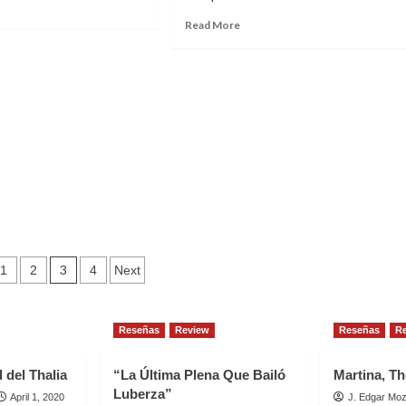
ad
re
Read
Read More
out
more
ereca
about
MAYO
lenovela
FLORIDO
s
3
1
2
4
Next
ation
Reseñas
Review
Reseñas
R
 del Thalia
“La Última Plena Que Bailó
Martina, Th
Luberza”
April 1, 2020
J. Edgar Mo