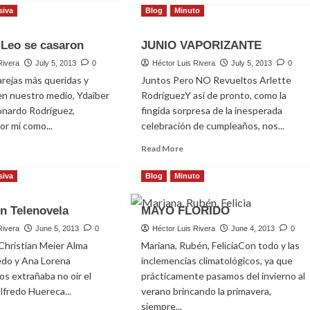
out
about
siva
Blog
Minuto
rano
Cine
Ecuatoriano
 Leo se casaron
JUNIO VAPORIZANTE
ícula
En
Brooklyn
Rivera
July 5, 2013
0
Héctor Luis Rivera
July 5, 2013
0
arejas más queridas y
Juntos Pero NO Revueltos Arlette
en nuestro medio, Ydaiber
RodríguezY así de pronto, como la
onardo Rodríguez,
fingida sorpresa de la inesperada
or mí como...
celebración de cumpleaños, nos...
ad
Read
Read More
re
more
out
about
siva
Blog
Minuto
iber
JUNIO
VAPORIZANTE
n Telenovela
MAYO FLORIDO
o
Rivera
June 5, 2013
0
Héctor Luis Rivera
June 4, 2013
0
saron
Christian Meier Alma
Mariana, Rubén, FeliciaCon todo y las
redo y Ana Lorena
inclemencias climatológicos, ya que
s extrañaba no oír el
prácticamente pasamos del invierno al
fredo Huereca...
verano brincando la primavera,
siempre...