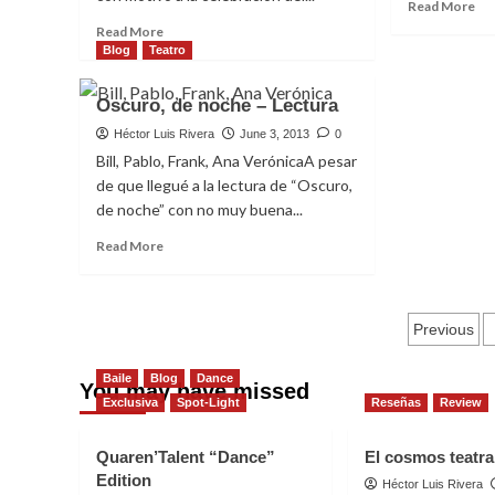
Re
Read More
Dominicano
mo
Read
Read More
ab
more
Blog
Teatro
Hu
about
en
TEATRISTAS
Oscuro, de noche – Lectura
Te
Y
LA
Héctor Luis Rivera
June 3, 2013
0
PATERNIDAD
Bill, Pablo, Frank, Ana VerónicaA pesar
de que llegué a la lectura de “Oscuro,
de noche” con no muy buena...
Read
Read More
more
about
Oscuro,
Post
de
Previous
noche
pagin
–
Baile
Blog
Dance
You may have missed
Lectura
Exclusiva
Spot-Light
Reseñas
Review
Quaren’Talent “Dance”
El cosmos teatral
Edition
Héctor Luis Rivera