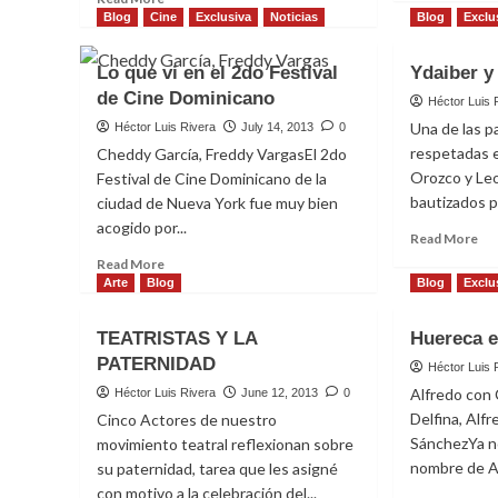
ab
more
Blog
Cine
Exclusiva
Noticias
Blog
Exclu
Ve
about
de
La
Lo que vi en el 2do Festival
Ydaiber y
Pel
Alfombra
de Cine Dominicano
Roja
Héctor Luis 
del
Una de las p
Héctor Luis Rivera
July 14, 2013
0
Libro
respetadas 
Cheddy García, Freddy VargasEl 2do
“Me
Orozco y Le
Festival de Cine Dominicano de la
Detuve
bautizados p
ciudad de Nueva York fue muy bien
en
acogido por...
el
Re
Read More
Tiempo”
mo
Read
Read More
ab
more
Arte
Blog
Blog
Exclu
Yda
about
y
Lo
TEATRISTAS Y LA
Huereca e
Le
que
PATERNIDAD
se
vi
Héctor Luis 
ca
en
Alfredo con 
Héctor Luis Rivera
June 12, 2013
0
el
Delfina, Alf
Cinco Actores de nuestro
2do
SánchezYa no
movimiento teatral reflexionan sobre
Festival
nombre de Al
su paternidad, tarea que les asigné
de
con motivo a la celebración del...
Cine