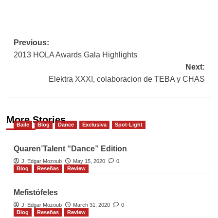
Post
Previous:
2013 HOLA Awards Gala Highlights
navigation
Next:
Elektra XXXI, colaboracion de TEBA y CHAS
More Stories
Baile
Blog
Dance
Exclusiva
Spot-Light
Quaren’Talent “Dance” Edition
J. Edgar Mozoub
May 15, 2020
0
Blog
Reseñas
Review
Mefistófeles
J. Edgar Mozoub
March 31, 2020
0
Blog
Reseñas
Review