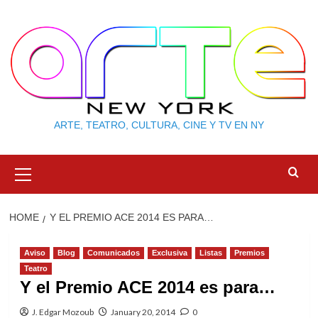
Skip
to
content
ARTE, TEATRO, CULTURA, CINE Y TV EN NY
Primary
Menu
HOME
Y EL PREMIO ACE 2014 ES PARA…
Aviso
Blog
Comunicados
Exclusiva
Listas
Premios
Teatro
Y el Premio ACE 2014 es para…
J. Edgar Mozoub
January 20, 2014
0