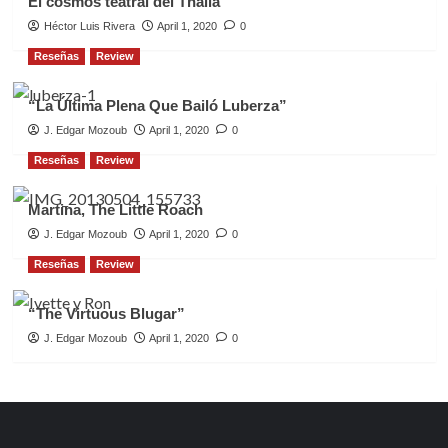
El cosmos teatral del Thalia
Héctor Luis Rivera
April 1, 2020
0
Reseñas
Review
“La Última Plena Que Bailó Luberza”
J. Edgar Mozoub
April 1, 2020
0
Reseñas
Review
Martina, The Little Roach
J. Edgar Mozoub
April 1, 2020
0
Reseñas
Review
“The Virtuous Blugar”
J. Edgar Mozoub
April 1, 2020
0