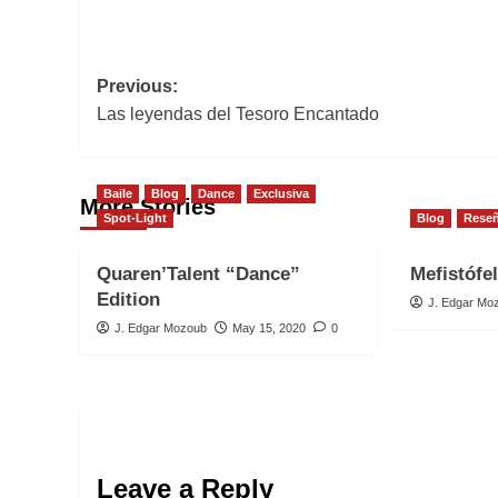
Post
Previous:
Las leyendas del Tesoro Encantado
navigation
Baile
Blog
Dance
Exclusiva
More Stories
Spot-Light
Blog
Rese
Quaren’Talent “Dance”
Mefistófe
Edition
J. Edgar Mo
J. Edgar Mozoub
May 15, 2020
0
Leave a Reply