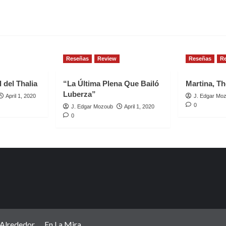
Reseñas
Review
Reseñas
R
 del Thalia
“La Última Plena Que Bailó
Martina, Th
Luberza”
April 1, 2020
J. Edgar Mo
0
J. Edgar Mozoub
April 1, 2020
0
Alrededor
En La Mira