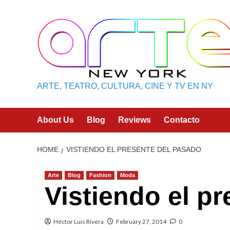
Skip
to
content
ARTE, TEATRO, CULTURA, CINE Y TV EN NY
About Us
Blog
Reviews
Contacto
HOME
VISTIENDO EL PRESENTE DEL PASADO
Arte
Blog
Fashion
Moda
Vistiendo el p
Héctor Luis Rivera
February 27, 2014
0