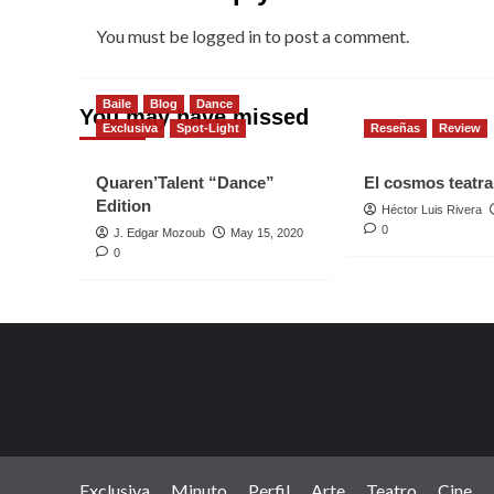
You must be
logged in
to post a comment.
Baile
Blog
Dance
You may have missed
Exclusiva
Spot-Light
Reseñas
Review
Quaren’Talent “Dance”
El cosmos teatral
Edition
Héctor Luis Rivera
0
J. Edgar Mozoub
May 15, 2020
0
Exclusiva
Minuto
Perfil
Arte
Teatro
Cine