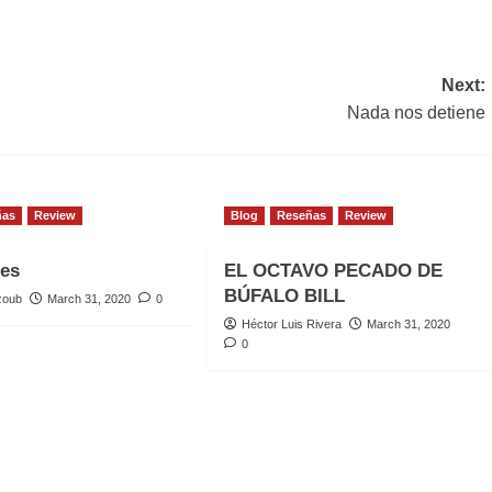
Next:
Nada nos detiene
ñas
Review
Blog
Reseñas
Review
les
EL OCTAVO PECADO DE
BÚFALO BILL
zoub
March 31, 2020
0
Héctor Luis Rivera
March 31, 2020
0