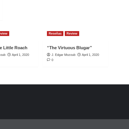
eview
Reseñas
Review
e Little Roach
“The Virtuous Blugar”
zoub
April 1, 2020
J. Edgar Mozoub
April 1, 2020
0