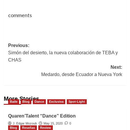
comments
Post
Previous:
Simón del desierto, la nueva colaboración de TEBA y
navigation
CHAS
Next:
Medardo, desde Ecuador a Nueva York
More Stories
Baile
Blog
Dance
Exclusiva
Spot-Light
Quaren’Talent “Dance” Edition
J. Edgar Mozoub
May 15, 2020
0
Blog
Reseñas
Review