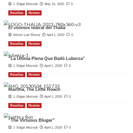
J. Edgar Mozoub
May 15, 2020
0
Reseñas
Review
El cosmos teatral del Thalia
Héctor Luis Rivera
April 1, 2020
0
Reseñas
Review
“La Última Plena Que Bailó Luberza”
J. Edgar Mozoub
April 1, 2020
0
Reseñas
Review
Martina, The Little Roach
J. Edgar Mozoub
April 1, 2020
0
Reseñas
Review
“The Virtuous Blugar”
J. Edgar Mozoub
April 1, 2020
0