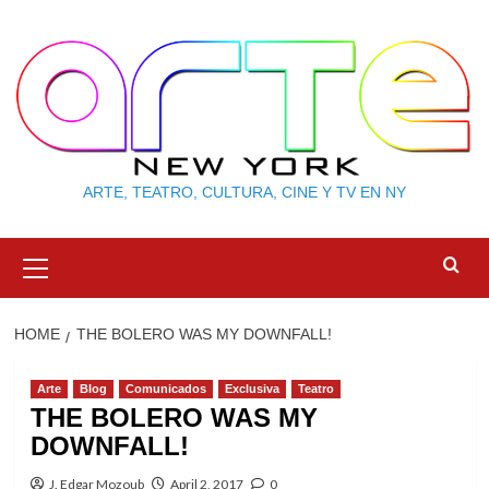
Skip
to
content
ARTE, TEATRO, CULTURA, CINE Y TV EN NY
Primary
Menu
HOME
THE BOLERO WAS MY DOWNFALL!
Arte
Blog
Comunicados
Exclusiva
Teatro
THE BOLERO WAS MY
DOWNFALL!
J. Edgar Mozoub
April 2, 2017
0