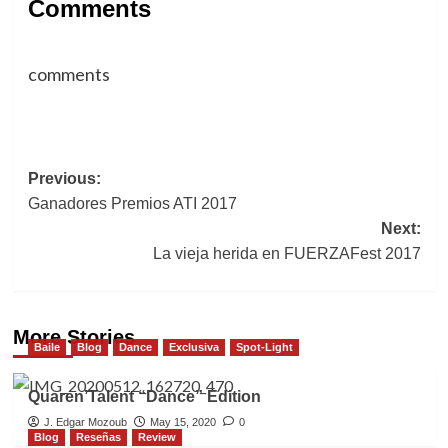
Comments
comments
Post
Previous:
Ganadores Premios ATI 2017
navigation
Next:
La vieja herida en FUERZAFest 2017
More Stories
Baile
Blog
Dance
Exclusiva
Spot-Light
Quaren’Talent “Dance” Edition
J. Edgar Mozoub
May 15, 2020
0
Blog
Reseñas
Review