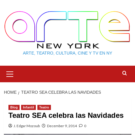
Skip
to
content
ARTE, TEATRO, CULTURA, CINE Y TV EN NY
Primary
Menu
HOME
TEATRO SEA CELEBRA LAS NAVIDADES
Blog
Infantil
Teatro
Teatro SEA celebra las Navidades
J. Edgar Mozoub
December 9, 2014
0