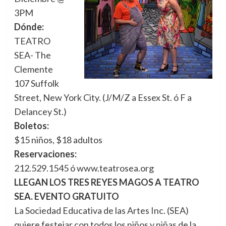
3PM
Dónde:
TEATRO
SEA- The
Clemente
107 Suffolk
Street, New York City. (J/M/Z a Essex St. ó F a
Delancey St.)
Boletos:
$15 niños, $18 adultos
Reservaciones:
212.529.1545 ó www.teatrosea.org
LLEGAN LOS TRES REYES MAGOS A TEATRO
SEA. EVENTO GRATUITO
La Sociedad Educativa de las Artes Inc. (SEA)
quiere festejar con todos los niños y niñas de la