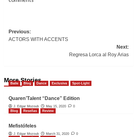
Post
Previous:
ACTORS WITH ACCENTS
navigation
Next:
Regresa Lorca al Roy Arias
More Stories
Baile
Blog
Dance
Exclusiva
Spot-Light
Quaren’Talent “Dance” Edition
J. Edgar Mozoub
May 15, 2020
0
Blog
Reseñas
Review
Mefistófeles
J. Edgar Mozoub
March 31, 2020
0