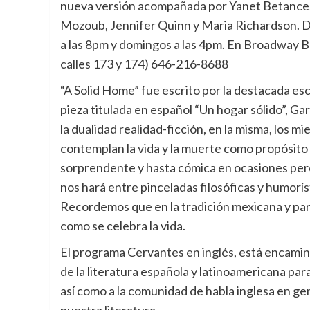
nueva versión acompañada por Yanet Betances,
Mozoub, Jennifer Quinn y Maria Richardson. De
a las 8pm y domingos a las 4pm. En Broadway 
calles 173 y 174) 646-216-8688
“A Solid Home” fue escrito por la destacada es
pieza titulada en español “Un hogar sólido”, Gar
la dualidad realidad-ficción, en la misma, los 
contemplan la vida y la muerte como propósito d
sorprendente y hasta cómica en ocasiones per
nos hará entre pinceladas filosóficas y humorís
Recordemos que en la tradición mexicana y part
como se celebra la vida.
El programa Cervantes en inglés, está encamina
de la literatura española y latinoamericana par
así como a la comunidad de habla inglesa en gen
nuestra literatura.