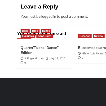
Leave a Reply
You must be
logged in
to post a comment.
Baile
Blog
Dance
You may have missed
Exclusiva
Spot-Light
Reseñas
Review
Quaren’Talent “Dance”
El cosmos teatral
Edition
Héctor Luis Rivera
0
J. Edgar Mozoub
May 15, 2020
0