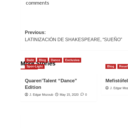
comments
Post
Previous:
LATINIZACIÓN DE SHAKESPEARE, “SUEÑO”
navigation
Baile
Blog
Dance
Exclusiva
More Stories
Spot-Light
Blog
Rese
Quaren’Talent “Dance”
Mefistófe
Edition
J. Edgar Mo
J. Edgar Mozoub
May 15, 2020
0