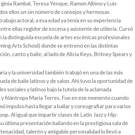
irginia Rambal, Teresa Yenque, Ramon Albino y Luis
odos ellos un sin número de consejos y hermosas
trabajo actoral, a esa edad ya tenía en su experiencia
ntre ellas regidor de escena y asistente de utilería. Cursó
 la distinguida escuela de artes escénicas profesionales
ming Arts School) donde se entrenó en las distintas
ción, canto y baile; al lado de Alicia Keys, Britney Spears y
ia y la universidad también trabajó en una de las más
ela de baile latinos y de salon. Ahi tuvo la oportunidad de
es sociales y latinos bajo la tutela de la aclamada
iz y filántropa Maria Torres. Fue en ese momento cuando
ó impulso hasta llegar a bailar y coreografiar para varios
op. Al igual que impartir clases de Latin Jazz y Hip-
 última presentación bailando en la prestigiosa sala de
 tenacidad, talento y amigable personalidad lo llevó a