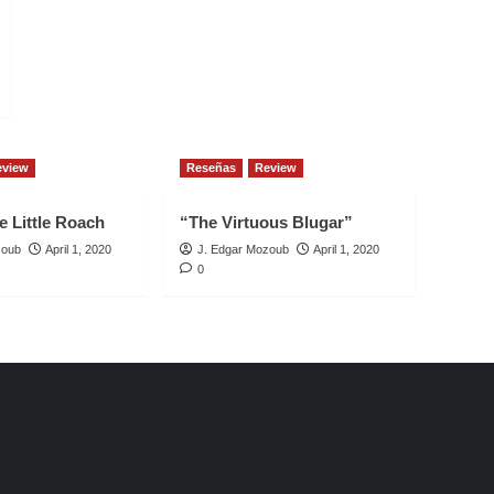
eview
Reseñas
Review
e Little Roach
“The Virtuous Blugar”
zoub
April 1, 2020
J. Edgar Mozoub
April 1, 2020
0