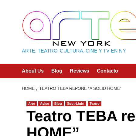
Skip
to
content
ARTE, TEATRO, CULTURA, CINE Y TV EN NY
About Us
Blog
Reviews
Contacto
HOME
TEATRO TEBA REPONE “A SOLID HOME”
Arte
Aviso
Blog
Spot-Light
Teatro
Teatro TEBA r
HOME”