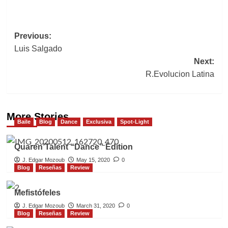
Post
Previous:
Luis Salgado
navigation
Next:
R.Evolucion Latina
More Stories
Baile
Blog
Dance
Exclusiva
Spot-Light
Quaren’Talent “Dance” Edition
J. Edgar Mozoub
May 15, 2020
0
Blog
Reseñas
Review
Mefistófeles
J. Edgar Mozoub
March 31, 2020
0
Blog
Reseñas
Review