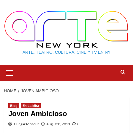
Skip
to
content
ARTE, TEATRO, CULTURA, CINE Y TV EN NY
Primary
Menu
HOME
JOVEN AMBICIOSO
Blog
En La Mira
Joven Ambicioso
J. Edgar Mozoub
August 8, 2013
0