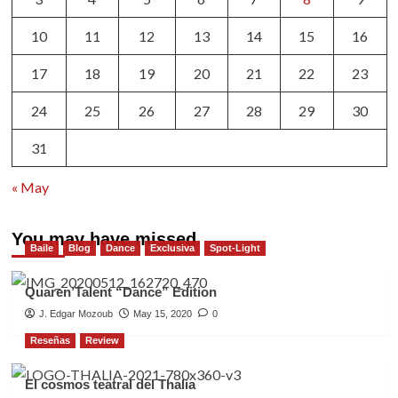
10
11
12
13
14
15
16
17
18
19
20
21
22
23
24
25
26
27
28
29
30
31
« May
You may have missed
Baile
Blog
Dance
Exclusiva
Spot-Light
Quaren’Talent “Dance” Edition
J. Edgar Mozoub
May 15, 2020
0
Reseñas
Review
El cosmos teatral del Thalia