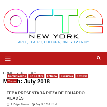
Skip
to
content
ARTE, TEATRO, CULTURA, CINE Y TV EN NY
Primary
Menu
HOME
2018
JULY
Comunicados
En La Mira
Estreno
Exclusiva
Festival
Month:
July 2018
Teatro
TEBA PRESENTARÁ PIEZA DE EDUARDO
VILADÉS
J. Edgar Mozoub
July 5, 2018
0