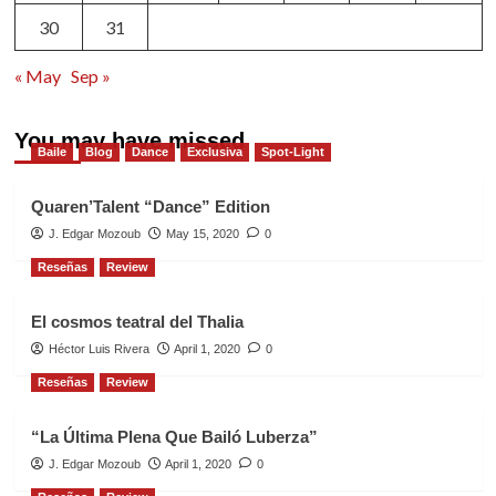
30
31
« May
Sep »
You may have missed
Baile
Blog
Dance
Exclusiva
Spot-Light
Quaren’Talent “Dance” Edition
J. Edgar Mozoub
May 15, 2020
0
Reseñas
Review
El cosmos teatral del Thalia
Héctor Luis Rivera
April 1, 2020
0
Reseñas
Review
“La Última Plena Que Bailó Luberza”
J. Edgar Mozoub
April 1, 2020
0