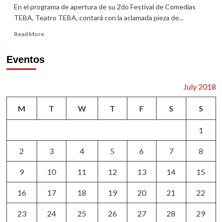
En el programa de apertura de su 2do Festival de Comedias
TEBA, Teatro TEBA, contará con la aclamada pieza de...
Read
Read More
more
about
Eventos
TEBA
PRESENTARÁ
PIEZA
July 2018
DE
EDUARDO
M
T
W
T
F
S
S
VILADÉS
1
2
3
4
5
6
7
8
9
10
11
12
13
14
15
16
17
18
19
20
21
22
23
24
25
26
27
28
29