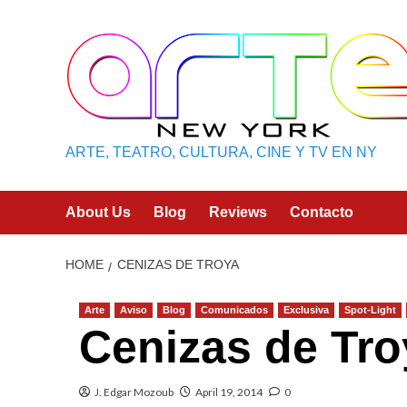
Skip
to
content
ARTE, TEATRO, CULTURA, CINE Y TV EN NY
About Us
Blog
Reviews
Contacto
HOME
CENIZAS DE TROYA
Arte
Aviso
Blog
Comunicados
Exclusiva
Spot-Light
Cenizas de Tro
J. Edgar Mozoub
April 19, 2014
0