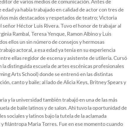
 editor de varios medios de comunicación. Antes de
de edad ya había trabajado en calidad de actor con tres de
eños más destacados y respetados de teatro; Victoria
l señor Héctor Luis Rivera. Tuvo el honor de trabajar al
irginia Rambal, Teresa Yenque, Ramon Albino y Luis
odos ellos un sin número de consejos y hermosas
trabajo actoral, a esa edad ya tenía en su experiencia
ntre ellas regidor de escena y asistente de utilería. Cursó
 la distinguida escuela de artes escénicas profesionales
ming Arts School) donde se entrenó en las distintas
ción, canto y baile; al lado de Alicia Keys, Britney Spears y
ia y la universidad también trabajó en una de las más
ela de baile latinos y de salon. Ahi tuvo la oportunidad de
es sociales y latinos bajo la tutela de la aclamada
iz y filántropa Maria Torres. Fue en ese momento cuando