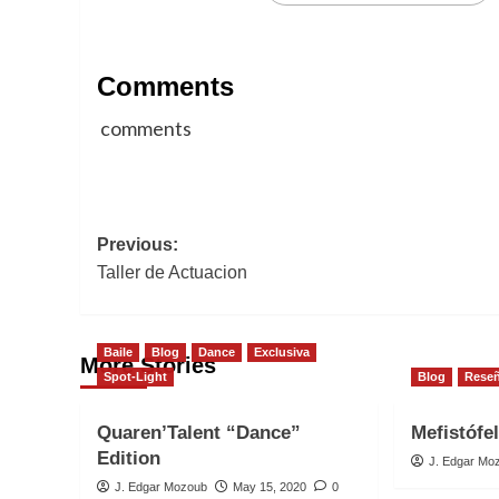
Comments
comments
Post
Previous:
Taller de Actuacion
navigation
Baile
Blog
Dance
Exclusiva
More Stories
Spot-Light
Blog
Rese
Quaren’Talent “Dance”
Mefistófe
Edition
J. Edgar Mo
J. Edgar Mozoub
May 15, 2020
0