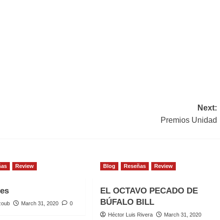
Next:
Premios Unidad
ñas
Review
Blog
Reseñas
Review
les
EL OCTAVO PECADO DE
BÚFALO BILL
zoub
March 31, 2020
0
Héctor Luis Rivera
March 31, 2020