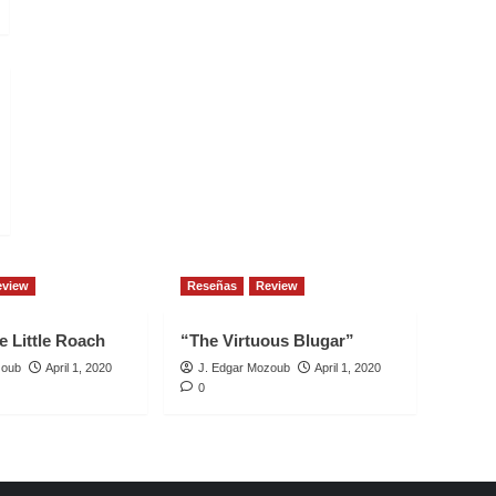
eview
Reseñas
Review
e Little Roach
“The Virtuous Blugar”
zoub
April 1, 2020
J. Edgar Mozoub
April 1, 2020
0