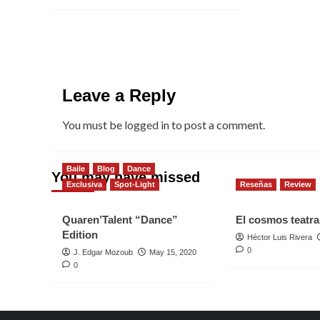
Leave a Reply
You must be
logged in
to post a comment.
Baile
Blog
Dance
You may have missed
Exclusiva
Spot-Light
Reseñas
Review
Quaren’Talent “Dance”
El cosmos teatral
Edition
Héctor Luis Rivera
0
J. Edgar Mozoub
May 15, 2020
0