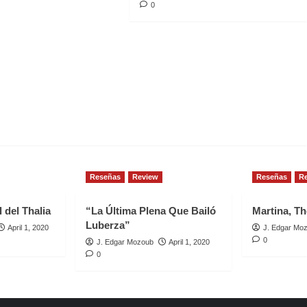
0
Reseñas
Review
Reseñas
R
 del Thalia
“La Última Plena Que Bailó
Martina, Th
Luberza”
April 1, 2020
J. Edgar Mo
0
J. Edgar Mozoub
April 1, 2020
0