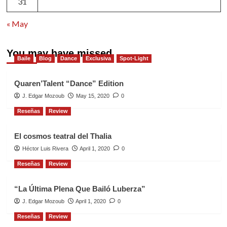
31
« May
You may have missed
Baile
Blog
Dance
Exclusiva
Spot-Light
Quaren’Talent “Dance” Edition
J. Edgar Mozoub
May 15, 2020
0
Reseñas
Review
El cosmos teatral del Thalia
Héctor Luis Rivera
April 1, 2020
0
Reseñas
Review
“La Última Plena Que Bailó Luberza”
J. Edgar Mozoub
April 1, 2020
0
Reseñas
Review