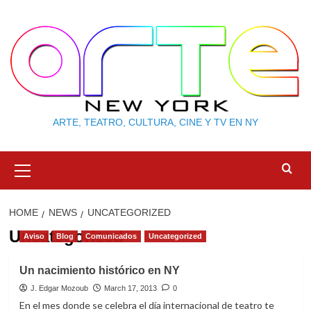
Skip
to
content
ARTE, TEATRO, CULTURA, CINE Y TV EN NY
Primary
Menu
HOME
NEWS
UNCATEGORIZED
Uncategorized
Aviso
Blog
Comunicados
Uncategorized
Un nacimiento histórico en NY
J. Edgar Mozoub
March 17, 2013
0
En el mes donde se celebra el día internacional de teatro te