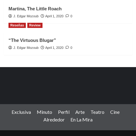
Martina, The Little Roach
J. Edgar Mozoub
April 1, 2020
0
Reseñas
Review
“The Virtuous Blugar”
J. Edgar Mozoub
April 1, 2020
0
Exclusiva
Minuto
Perfil
Arte
Teatro
Cine
Alrededor
En La Mira