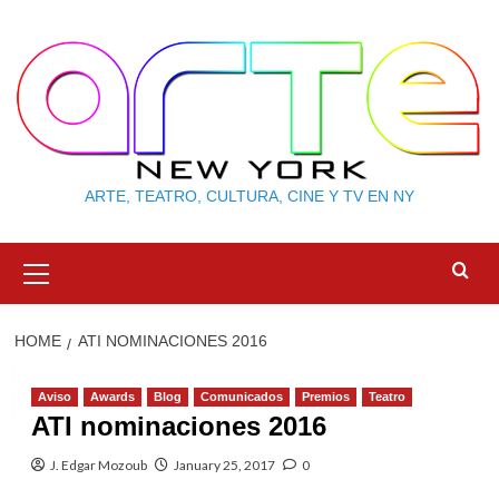
Skip
to
content
ARTE, TEATRO, CULTURA, CINE Y TV EN NY
Primary
Menu
HOME
ATI NOMINACIONES 2016
Aviso
Awards
Blog
Comunicados
Premios
Teatro
ATI nominaciones 2016
J. Edgar Mozoub
January 25, 2017
0