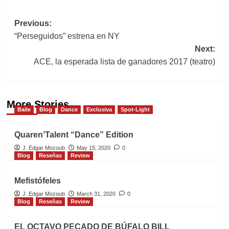
Post
Previous:
“Perseguidos” estrena en NY
navigation
Next:
ACE, la esperada lista de ganadores 2017 (teatro)
More Stories
Baile
Blog
Dance
Exclusiva
Spot-Light
Quaren’Talent “Dance” Edition
J. Edgar Mozoub
May 15, 2020
0
Blog
Reseñas
Review
Mefistófeles
J. Edgar Mozoub
March 31, 2020
0
Blog
Reseñas
Review
EL OCTAVO PECADO DE BÚFALO BILL